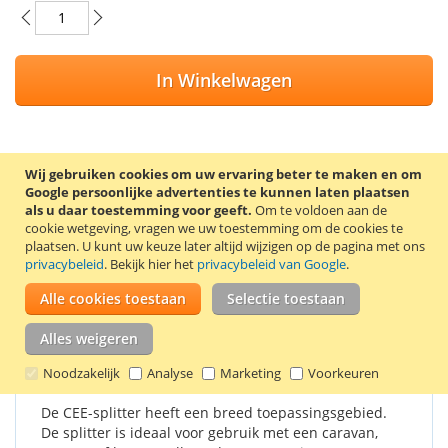
In Winkelwagen
Wij gebruiken cookies om uw ervaring beter te maken en om
VOEG TOE AAN VERLANGLIJST
Google persoonlijke advertenties te kunnen laten plaatsen
als u daar toestemming voor geeft.
Om te voldoen aan de
TOEVOEGEN OM TE VERGELIJKEN
cookie wetgeving, vragen we uw toestemming om de cookies te
plaatsen.
U kunt uw keuze later altijd wijzigen op de pagina met ons
Deze drieweg CEE-splitter creëert 2 extra aansluitpunten voor
privacybeleid
. Bekijk hier het
privacybeleid van Google
.
CEE-stekkers. De CEE-splitter heeft een IP44
beschermingsgraad en een maximum vermogen van 3500 W.
Alle cookies toestaan
Selectie toestaan
Alles weigeren
Details
Productkenmerken
Reviews
Noodzakelijk
Analyse
Marketing
Voorkeuren
De CEE-splitter heeft een breed toepassingsgebied.
De splitter is ideaal voor gebruik met een caravan,