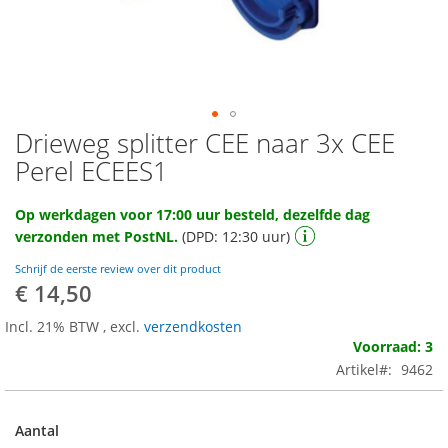
Drieweg splitter CEE naar 3x CEE
Ga
naar
Perel ECEES1
het
begin
Op werkdagen voor 17:00 uur besteld, dezelfde dag
van
verzonden met PostNL.
(DPD: 12:30 uur)
de
afbeeldingen-
Schrijf de eerste review over dit product
gallerij
€ 14,50
Incl. 21% BTW
,
excl.
verzendkosten
Voorraad: 3
Artikel
9462
Aantal