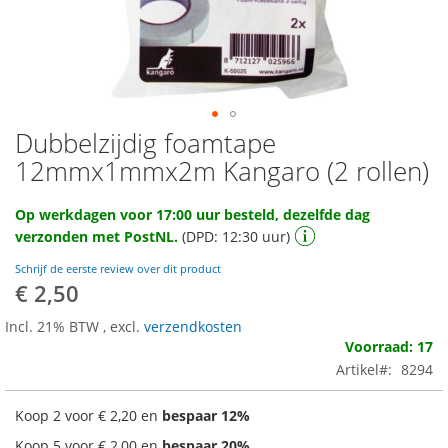
Dubbelzijdig foamtape
Ga
naar
12mmx1mmx2m Kangaro (2 rollen)
het
begin
Op werkdagen voor 17:00 uur besteld, dezelfde dag
van
verzonden met PostNL.
(DPD: 12:30 uur)
de
afbeeldingen-
Schrijf de eerste review over dit product
gallerij
€ 2,50
Incl. 21% BTW
,
excl.
verzendkosten
Voorraad: 17
Artikel
8294
Koop 2 voor
€ 2,20
en
bespaar
12
%
Koop 5 voor
€ 2,00
en
bespaar
20
%