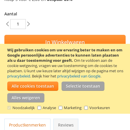
Aantal
In Winkelwagen
Wij gebruiken cookies om uw ervaring beter te maken en om
Google persoonlijke advertenties te kunnen laten plaatsen
als u daar toestemming voor geeft.
Om te voldoen aan de
cookie wetgeving, vragen we uw toestemming om de cookies te
plaatsen.
U kunt uw keuze later altijd wijzigen op de pagina met ons
VOEG TOE AAN VERLANGLIJST
privacybeleid
. Bekijk hier het
privacybeleid van Google
.
TOEVOEGEN OM TE VERGELIJKEN
Alle cookies toestaan
Selectie toestaan
Het foamtape is dubbelzijdig en heeft een breedte van 12
Alles weigeren
mm, een dikte van 1 mm en een lengte van 2 meter.
Foamtape is geschikt voor scrapbooking en het maken van
Noodzakelijk
Analyse
Marketing
Voorkeuren
kaarten.
Productkenmerken
Reviews