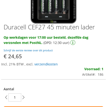
Duracell CEF27 45 minuten lader
Ga
naar
het
Op werkdagen voor 17:00 uur besteld, dezelfde dag
begin
verzonden met PostNL.
(DPD: 12:30 uur)
van
de
Schrijf de eerste review over dit product
afbeeldingen-
€ 24,65
gallerij
Incl. 21% BTW
,
excl.
verzendkosten
Voorraad: 1
Artikel
186
Aantal