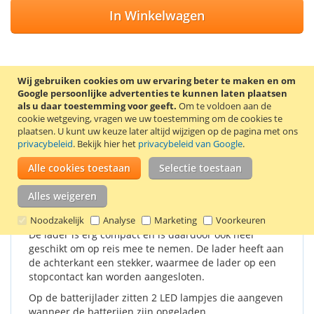
In Winkelwagen
Wij gebruiken cookies om uw ervaring beter te maken en om
VOEG TOE AAN VERLANGLIJST
Google persoonlijke advertenties te kunnen laten plaatsen
als u daar toestemming voor geeft.
Om te voldoen aan de
TOEVOEGEN OM TE VERGELIJKEN
cookie wetgeving, vragen we uw toestemming om de cookies te
plaatsen.
U kunt uw keuze later altijd wijzigen op de pagina met ons
Met deze compacte snellader van Duracell kunnen 4 AA / AAA
privacybeleid
. Bekijk hier het
privacybeleid van Google
.
batterijen worden opgeladen.
Alle cookies toestaan
Selectie toestaan
Details
Productkenmerken
Reviews
Alles weigeren
Noodzakelijk
Analyse
Marketing
Voorkeuren
De lader is erg compact en is daardoor ook heel
geschikt om op reis mee te nemen. De lader heeft aan
de achterkant een stekker, waarmee de lader op een
stopcontact kan worden aangesloten.
Op de batterijlader zitten 2 LED lampjes die aangeven
wanneer de batterijen zijn opgeladen.