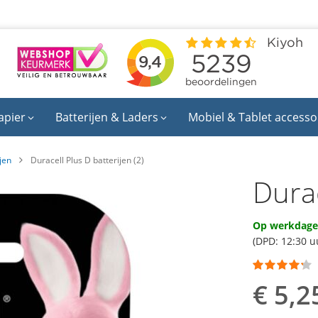
apier
Batterijen & Laders
Mobiel & Tablet accesso
jen
Duracell Plus D batterijen (2)
Durac
Op werkdagen
(DPD: 12:30 u
Waardering:
80
100
% of
€ 5,2