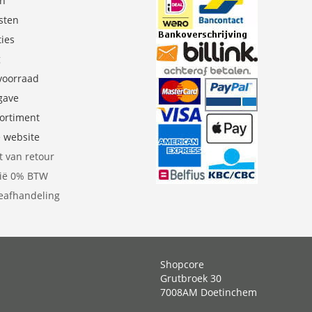
en
sten
ties
g
 voorraad
gave
sortiment
e website
t van retour
gië 0% BTW
eafhandeling
Shopcore
Grutbroek 30
7008AM Doetinchem