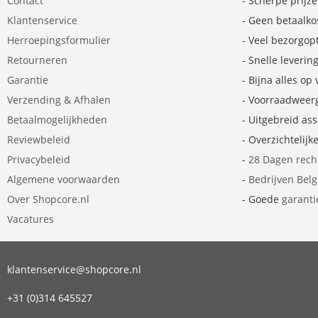
Contact
- Scherpe prijz
Klantenservice
- Geen betaalko
Herroepingsformulier
- Veel bezorgop
Retourneren
- Snelle leverin
Garantie
- Bijna alles op
Verzending & Afhalen
- Voorraadweer
Betaalmogelijkheden
- Uitgebreid as
Reviewbeleid
- Overzichtelijk
Privacybeleid
-
28 Dagen rech
Algemene voorwaarden
-
Bedrijven Bel
Over Shopcore.nl
- Goede
garanti
Vacatures
klantenservice@shopcore.nl
+31 (0)314 645527