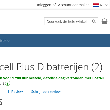
Inloggen
Account aanmaken
NL
Zoek
Wink
Zoek
ires
ell Plus D batterijen (2)
 voor 17:00 uur besteld, dezelfde dag verzonden met PostNL.
ur)
1
Review
Schrijf een review
5