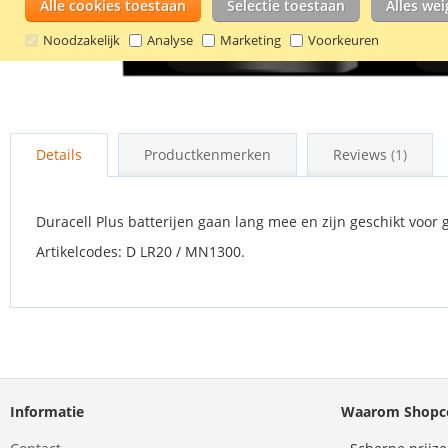
Alle cookies toestaan
Selectie toestaan
Alles we
Noodzakelijk
Analyse
Marketing
Voorkeuren
Ga
naar
Details
Productkenmerken
Reviews
1
het
begin
van
de
Duracell Plus batterijen gaan lang mee en zijn geschikt voor
afbeeldingen-
Artikelcodes: D LR20 / MN1300.
gallerij
Informatie
Waarom Shopco