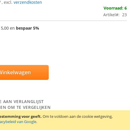
W
,
excl.
verzendkosten
Voorraad: 6
Artikel
23
 5,00
en
bespaar
5
%
Winkelwagen
E AAN VERLANGLIJST
EN OM TE VERGELIJKEN
oestemming voor geeft.
Om te voldoen aan de cookie wetgeving,
t 2 Duracell Plus batterijen, type D.
vacybeleid van Google
.