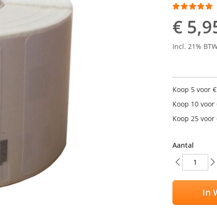
Waardering:
100
100
% of
€ 5,9
Incl. 21% BT
Koop 5 voor
€
Koop 10 voor
Koop 25 voor
Aantal
In 