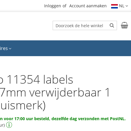
Inloggen
Account aanmaken
NL
Zoek
Wink
Zoek
ires
 11354 labels
7mm verwijderbaar 1
huismerk)
 voor 17:00 uur besteld, dezelfde dag verzonden met PostNL.
ur)