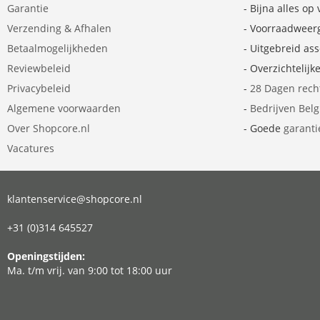
Garantie
- Bijna alles op
Verzending & Afhalen
- Voorraadweer
Betaalmogelijkheden
- Uitgebreid as
Reviewbeleid
- Overzichtelijk
Privacybeleid
-
28 Dagen rech
Algemene voorwaarden
-
Bedrijven Bel
Over Shopcore.nl
- Goede
garanti
Vacatures
klantenservice@shopcore.nl
+31 (0)314 645527
Openingstijden:
Ma. t/m vrij. van 9:00 tot 18:00 uur