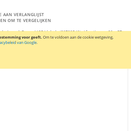
E AAN VERLANGLIJST
EN OM TE VERGELIJKEN
e huismerk Dymo 11354 labels (S0722540). Afmetingen: 32 x 57
oestemming voor geeft.
Om te voldoen aan de cookie wetgeving,
evat 1000 witte labels.
vacybeleid van Google
.