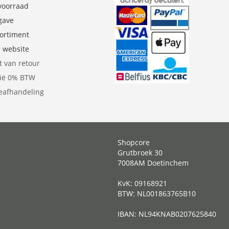
 voorraad
gave
sortiment
e website
t van retour
gië 0% BTW
eafhandeling
Shopcore
Grutbroek 30
7008AM Doetinchem
KvK: 09168921
BTW: NL001863765B10
IBAN: NL94KNAB0207625840