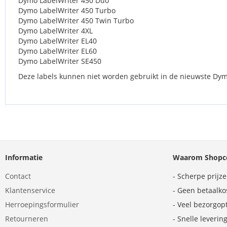
Dymo LabelWriter 450 Duo
Dymo LabelWriter 450 Turbo
Dymo LabelWriter 450 Twin Turbo
Dymo LabelWriter 4XL
Dymo LabelWriter EL40
Dymo LabelWriter EL60
Dymo LabelWriter SE450
Deze labels kunnen niet worden gebruikt in de nieuwste Dymo 
Informatie
Waarom Shopco
Contact
- Scherpe prijz
Klantenservice
- Geen betaalko
Herroepingsformulier
- Veel bezorgop
Retourneren
- Snelle leverin