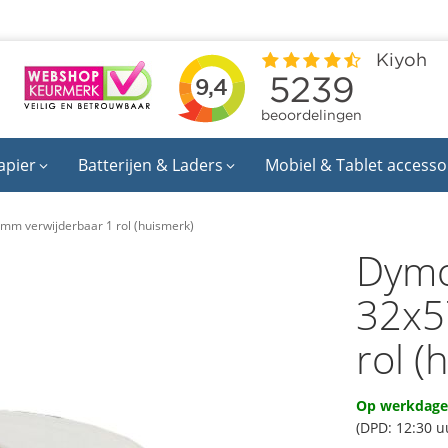
apier
Batterijen & Laders
Mobiel & Tablet accesso
mm verwijderbaar 1 rol (huismerk)
Dymo
32x5
rol (
Op werkdagen
(DPD: 12:30 u