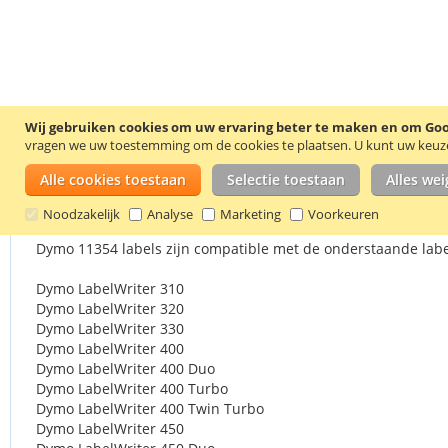
Ga
Wij gebruiken cookies om uw ervaring beter te maken en om Goog
naar
vragen we uw toestemming om de cookies te plaatsen.
U kunt uw keuze 
het
begin
Alle cookies toestaan
Selectie toestaan
Alles we
Details
Productkenmerken
Reviews
1
van
Noodzakelijk
Analyse
Marketing
Voorkeuren
de
afbeeldingen-
Dymo 11354 labels zijn compatible met de onderstaande labe
gallerij
Dymo LabelWriter 310
Dymo LabelWriter 320
Dymo LabelWriter 330
Dymo LabelWriter 400
Dymo LabelWriter 400 Duo
Dymo LabelWriter 400 Turbo
Dymo LabelWriter 400 Twin Turbo
Dymo LabelWriter 450