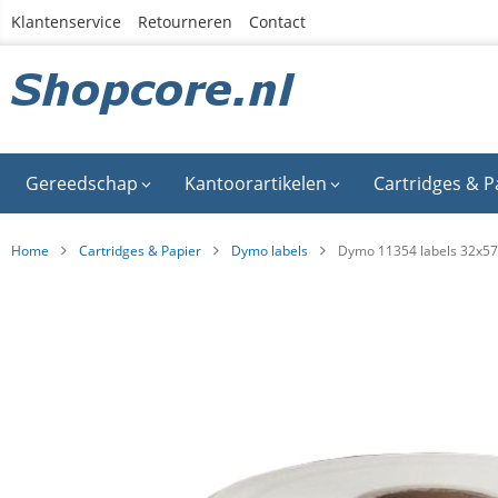
Ga
Klantenservice
Retourneren
Contact
naar
de
inhoud
Gereedschap
Kantoorartikelen
Cartridges & P
Home
Cartridges & Papier
Dymo labels
Dymo 11354 labels 32x57
Ga
naar
het
einde
van
de
afbeeldingen-
gallerij