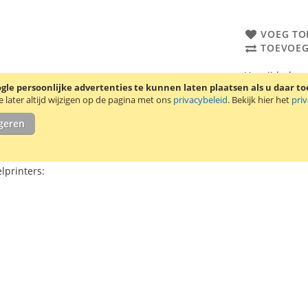
VOEG TO
TOEVOEG
Verwijderbar
le persoonlijke advertenties te kunnen laten plaatsen als u daar t
mm. Een rol b
later altijd wijzigen op de pagina met ons
privacybeleid
. Bekijk hier het
pri
igeren
Gerelateerde producten
lprinters: