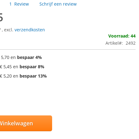
1
Review
Schrijf een review
5
W
,
excl.
verzendkosten
Voorraad: 44
Artikel
2492
 5,70
en
bespaar
4
%
€ 5,45
en
bespaar
8
%
€ 5,20
en
bespaar
13
%
Winkelwagen