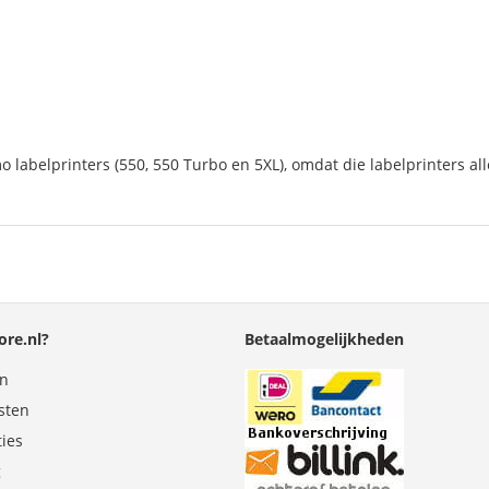
labelprinters (550, 550 Turbo en 5XL), omdat die labelprinters al
re.nl?
Betaalmogelijkheden
en
sten
ties
g