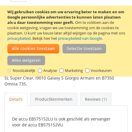
Wij gebruiken cookies om uw ervaring beter te maken en om
In Winkelwagen
Google persoonlijke advertenties te kunnen laten plaatsen
als u daar toestemming voor geeft.
Om te voldoen aan de
cookie wetgeving, vragen we uw toestemming om de cookies te
plaatsen.
U kunt uw keuze later altijd wijzigen op de pagina met ons
privacybeleid
. Bekijk hier het
privacybeleid van Google
.
VOEG TOE AAN VERLANGLIJST
Alle cookies toestaan
Selectie toestaan
TOEVOEGEN OM TE VERGELIJKEN
Alles weigeren
Originele Samsung accu EB575152LU. Deze accu is onder
Noodzakelijk
Analyse
Marketing
Voorkeuren
andere geschikt voor de Samsung i9000 Galaxy S, I9003 Galaxy
SL Super Clear, I9010 Galaxy S Giorgio Armani en B7350
Omnia 735.
Details
Productkenmerken
Reviews
1
De accu EB575152LU is ook geschikt als vervanger
voor de accu EB575152VU.