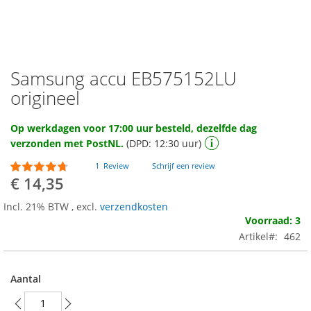
Samsung accu EB575152LU
Ga
naar
origineel
het
begin
Op werkdagen voor 17:00 uur besteld, dezelfde dag
van
verzonden met PostNL.
(DPD: 12:30 uur)
de
afbeeldingen-
Waardering:
1
Review
Schrijf een review
gallerij
90
100
% of
€ 14,35
Incl. 21% BTW
,
excl.
verzendkosten
Voorraad: 3
Artikel
462
Aantal