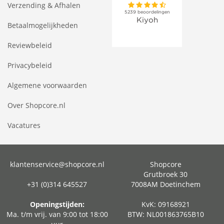
Verzending & Afhalen
Betaalmogelijkheden
Reviewbeleid
Privacybeleid
Algemene voorwaarden
Over Shopcore.nl
Vacatures
klantenservice@shopcore.nl
Shopcore
Grutbroek 30
+31 (0)314 645527
7008AM Doetinchem
Openingstijden:
KvK: 09168921
Ma. t/m vrij. van 9:00 tot 18:00
BTW: NL001863765B10