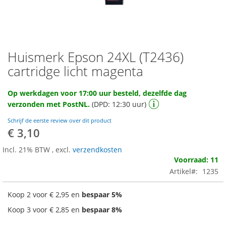
Huismerk Epson 24XL (T2436)
Ga
naar
cartridge licht magenta
het
begin
Op werkdagen voor 17:00 uur besteld, dezelfde dag
van
verzonden met PostNL.
(DPD: 12:30 uur)
de
afbeeldingen-
Schrijf de eerste review over dit product
gallerij
€ 3,10
Incl. 21% BTW
,
excl.
verzendkosten
Voorraad: 11
Artikel
1235
Koop 2 voor
€ 2,95
en
bespaar
5
%
Koop 3 voor
€ 2,85
en
bespaar
8
%