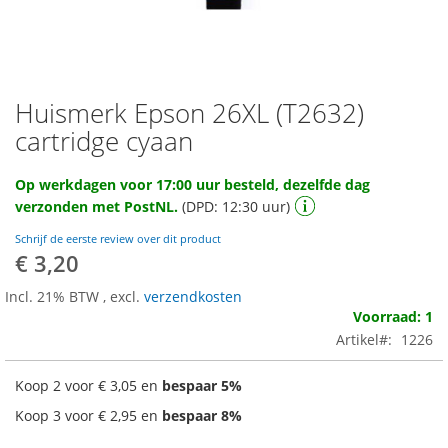
Huismerk Epson 26XL (T2632)
Ga
naar
cartridge cyaan
het
begin
Op werkdagen voor 17:00 uur besteld, dezelfde dag
van
verzonden met PostNL.
(DPD: 12:30 uur)
de
afbeeldingen-
Schrijf de eerste review over dit product
gallerij
€ 3,20
Incl. 21% BTW
,
excl.
verzendkosten
Voorraad: 1
Artikel
1226
Koop 2 voor
€ 3,05
en
bespaar
5
%
Koop 3 voor
€ 2,95
en
bespaar
8
%