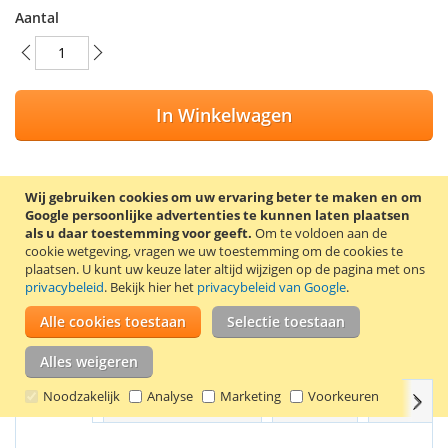
Aantal
In Winkelwagen
Wij gebruiken cookies om uw ervaring beter te maken en om
Google persoonlijke advertenties te kunnen laten plaatsen
VOEG TOE AAN VERLANGLIJST
als u daar toestemming voor geeft.
Om te voldoen aan de
TOEVOEGEN OM TE VERGELIJKEN
cookie wetgeving, vragen we uw toestemming om de cookies te
plaatsen.
U kunt uw keuze later altijd wijzigen op de pagina met ons
privacybeleid
. Bekijk hier het
privacybeleid van Google
.
100% Nieuwe compatible Epson 26XL (T2632) inkt cartridge.
Inhoud: 10 ml. Kleur: cyaan.
Alle cookies toestaan
Selectie toestaan
Goede kwaliteit en 2 jaar garantie!
Alles weigeren
Noodzakelijk
Analyse
Marketing
Voorkeuren
Volg
Details
Productkenmerken
Reviews
Gerelate