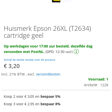
Huismerk Epson 26XL (T2634)
Ga
naar
cartridge geel
het
begin
Op werkdagen voor 17:00 uur besteld, dezelfde dag
van
verzonden met PostNL.
(DPD: 12:30 uur)
de
afbeeldingen-
Schrijf de eerste review over dit product
gallerij
€ 3,20
Incl. 21% BTW
,
excl.
verzendkosten
Voorraad: 1
Artikel
1228
Koop 2 voor
€ 3,05
en
bespaar
5
%
Koop 3 voor
€ 2,95
en
bespaar
8
%