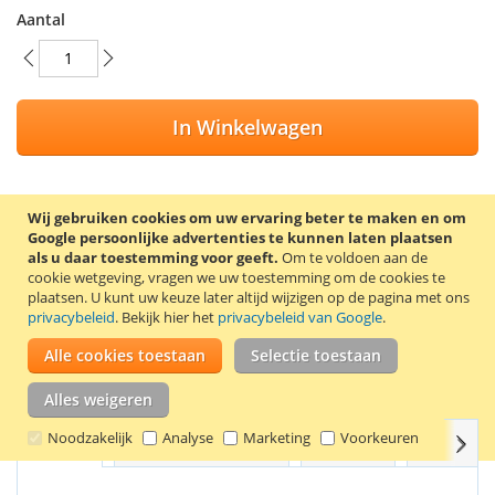
Aantal
In Winkelwagen
Wij gebruiken cookies om uw ervaring beter te maken en om
Google persoonlijke advertenties te kunnen laten plaatsen
VOEG TOE AAN VERLANGLIJST
als u daar toestemming voor geeft.
Om te voldoen aan de
TOEVOEGEN OM TE VERGELIJKEN
cookie wetgeving, vragen we uw toestemming om de cookies te
plaatsen.
U kunt uw keuze later altijd wijzigen op de pagina met ons
privacybeleid
. Bekijk hier het
privacybeleid van Google
.
100% Nieuwe compatible Epson 26XL (T2634) inkt cartridge.
Inhoud: 10 ml. Kleur: geel.
Alle cookies toestaan
Selectie toestaan
Goede kwaliteit en 2 jaar garantie!
Alles weigeren
Noodzakelijk
Analyse
Marketing
Voorkeuren
Volg
Details
Productkenmerken
Reviews
Gerelate