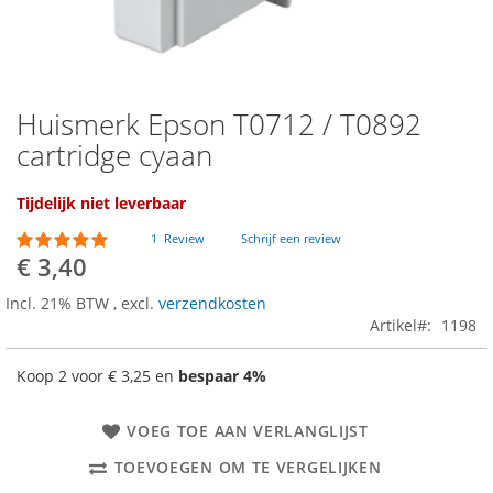
Huismerk Epson T0712 / T0892
Ga
naar
cartridge cyaan
het
begin
Tijdelijk niet leverbaar
van
de
Waardering:
1
Review
Schrijf een review
afbeeldingen-
100
100
% of
€ 3,40
gallerij
Incl. 21% BTW
,
excl.
verzendkosten
Artikel
1198
Koop 2 voor
€ 3,25
en
bespaar
4
%
VOEG TOE AAN VERLANGLIJST
TOEVOEGEN OM TE VERGELIJKEN