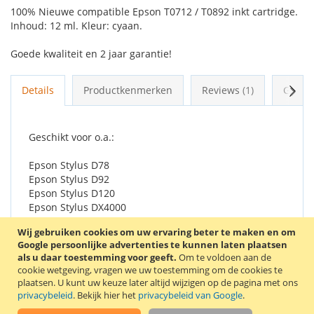
100% Nieuwe compatible Epson T0712 / T0892 inkt cartridge.
Inhoud: 12 ml. Kleur: cyaan.
Goede kwaliteit en 2 jaar garantie!
Volg
Details
Productkenmerken
Reviews
1
Gerel
Geschikt voor o.a.:
Epson Stylus D78
Epson Stylus D92
Epson Stylus D120
Epson Stylus DX4000
Epson Stylus DX4050
Wij gebruiken cookies om uw ervaring beter te maken en om
Epson Stylus DX4400
Google persoonlijke advertenties te kunnen laten plaatsen
Epson Stylus DX4450
als u daar toestemming voor geeft.
Om te voldoen aan de
Epson Stylus DX5000
cookie wetgeving, vragen we uw toestemming om de cookies te
Epson Stylus DX5050
plaatsen.
U kunt uw keuze later altijd wijzigen op de pagina met ons
Epson Stylus DX6000
privacybeleid
. Bekijk hier het
privacybeleid van Google
.
Epson Stylus DX6050