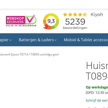
apier
Batterijen & Laders
Mobiel & Tablet accesso
ismerk Epson T0714 / T0894 cartridge geel
Huis
T089
Op werkdagen
(DPD: 12:30 u
Schrijf de ee