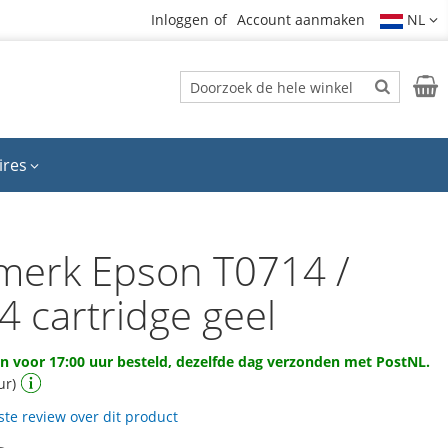
Inloggen
Account aanmaken
NL
Zoek
Wink
Zoek
ires
merk Epson T0714 /
4 cartridge geel
 voor 17:00 uur besteld, dezelfde dag verzonden met PostNL.
ur)
rste review over dit product