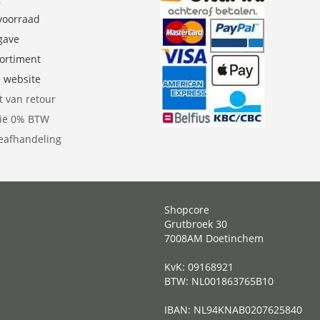
 voorraad
gave
sortiment
e website
t van retour
gië 0% BTW
eafhandeling
Shopcore
Grutbroek 30
7008AM Doetinchem
KvK: 09168921
BTW: NL001863765B10
IBAN: NL94KNAB0207625840