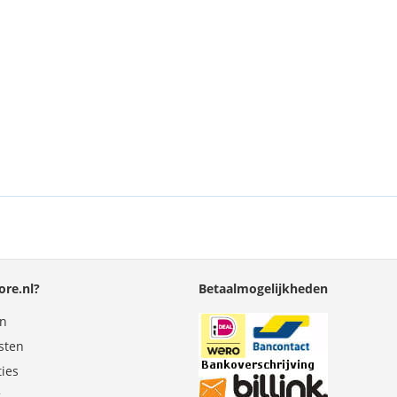
re.nl?
Betaalmogelijkheden
en
sten
ties
g