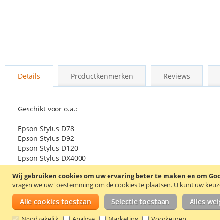
Ga
naar
Details
Productkenmerken
Reviews
het
begin
van
de
Geschikt voor o.a.:
afbeeldingen-
gallerij
Epson Stylus D78
Epson Stylus D92
Epson Stylus D120
Epson Stylus DX4000
Epson Stylus DX4050
Wij gebruiken cookies om uw ervaring beter te maken en om Goog
Epson Stylus DX4400
vragen we uw toestemming om de cookies te plaatsen.
U kunt uw keuze 
Epson Stylus DX4450
Epson Stylus DX5000
Alle cookies toestaan
Selectie toestaan
Alles we
Epson Stylus DX5050
Epson Stylus DX6000
Noodzakelijk
Analyse
Marketing
Voorkeuren