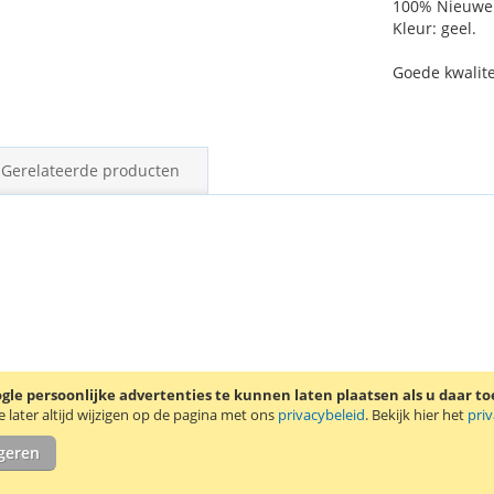
100% Nieuwe c
Kleur: geel.
Goede kwalite
Gerelateerde producten
le persoonlijke advertenties te kunnen laten plaatsen als u daar t
later altijd wijzigen op de pagina met ons
privacybeleid
. Bekijk hier het
pri
igeren