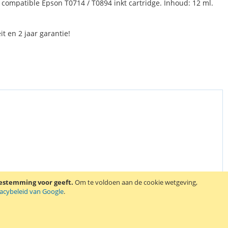
ompatible Epson T0714 / T0894 inkt cartridge. Inhoud: 12 ml.
it en 2 jaar garantie!
oestemming voor geeft.
Om te voldoen aan de cookie wetgeving,
vacybeleid van Google
.