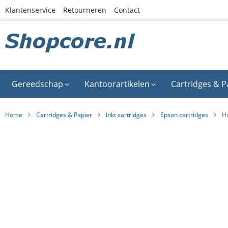
Ga
Klantenservice
Retourneren
Contact
naar
de
inhoud
Gereedschap
Kantoorartikelen
Cartridges & P
Home
Cartridges & Papier
Inkt cartridges
Epson cartridges
Hu
Ga
naar
het
einde
van
de
afbeeldingen-
gallerij