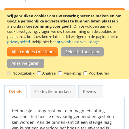
In Winkelwagen
Wij gebruiken cookies om uw ervaring beter te maken en om
Google persoonlijke advertenties te kunnen laten plaatsen
als u daar toestemming voor geeft.
Om te voldoen aan de
cookie wetgeving, vragen we uw toestemming om de cookies te
plaatsen.
U kunt uw keuze later altijd wijzigen op de pagina met ons
privacybeleid
. Bekijk hier het
privacybeleid van Google
.
VOEG TOE AAN VERLANGLIJST
Alle cookies toestaan
Selectie toestaan
TOEVOEGEN OM TE VERGELIJKEN
Alles weigeren
Rode flip case voor de Samsung Galaxy S4. Dit telefoonhoesje
is gemaakt van stevig kunstleer met aan de binnenkant een
Noodzakelijk
Analyse
Marketing
Voorkeuren
harde TPU telefoonhouder.
Details
Productkenmerken
Reviews
Het hoesje is uitgerust met een magneetsluiting,
waarmee het hoesje eenvoudig geopend en gesloten
kan worden. Aan de binnenkant zit een stevige laag
van kunstleer, waardoor het hoesje terugverend is.