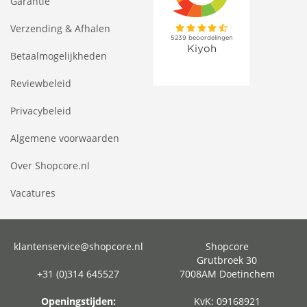
Garantie
Verzending & Afhalen
Betaalmogelijkheden
Reviewbeleid
Privacybeleid
Algemene voorwaarden
Over Shopcore.nl
Vacatures
klantenservice@shopcore.nl
Shopcore
Grutbroek 30
+31 (0)314 645527
7008AM Doetinchem
Openingstijden:
KvK: 09168921