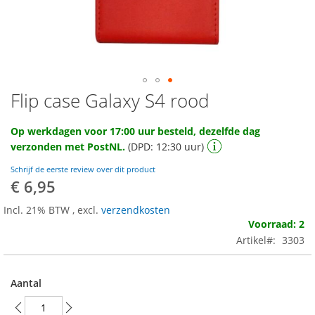
Flip case Galaxy S4 rood
Ga
naar
het
Op werkdagen voor 17:00 uur besteld, dezelfde dag
begin
verzonden met PostNL.
(DPD: 12:30 uur)
van
de
Schrijf de eerste review over dit product
afbeeldingen-
€ 6,95
gallerij
Incl. 21% BTW
,
excl.
verzendkosten
Voorraad: 2
Artikel
3303
Aantal