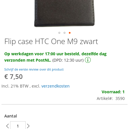
Flip case HTC One M9 zwart
Ga
naar
het
Op werkdagen voor 17:00 uur besteld, dezelfde dag
begin
verzonden met PostNL.
(DPD: 12:30 uur)
van
de
Schrijf de eerste review over dit product
afbeeldingen-
€ 7,50
gallerij
Incl. 21% BTW
,
excl.
verzendkosten
Voorraad: 1
Artikel
3590
Aantal