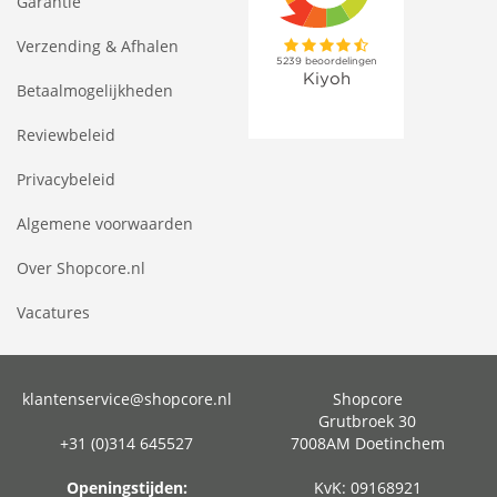
Garantie
Verzending & Afhalen
Betaalmogelijkheden
Reviewbeleid
Privacybeleid
Algemene voorwaarden
Over Shopcore.nl
Vacatures
klantenservice@shopcore.nl
Shopcore
Grutbroek 30
+31 (0)314 645527
7008AM Doetinchem
Openingstijden:
KvK: 09168921