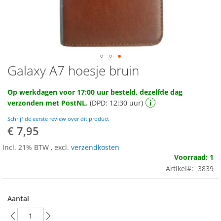
Galaxy A7 hoesje bruin
Ga
naar
het
Op werkdagen voor 17:00 uur besteld, dezelfde dag
begin
verzonden met PostNL.
(DPD: 12:30 uur)
van
de
Schrijf de eerste review over dit product
afbeeldingen-
€ 7,95
gallerij
Incl. 21% BTW
,
excl.
verzendkosten
Voorraad: 1
Artikel
3839
Aantal