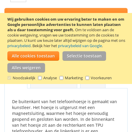
In Winkelwagen
Wij gebruiken cookies om uw ervaring beter te maken en om
Google persoonlijke advertenties te kunnen laten plaatsen
als u daar toestemming voor geeft.
Om te voldoen aan de
cookie wetgeving, vragen we uw toestemming om de cookies te
plaatsen.
U kunt uw keuze later altijd wijzigen op de pagina met ons
VOEG TOE AAN VERLANGLIJST
privacybeleid
. Bekijk hier het
privacybeleid van Google
.
TOEVOEGEN OM TE VERGELIJKEN
Alle cookies toestaan
Selectie toestaan
Stijlvolle book case voor de Samsung Galaxy A7. Kleur: bruin.
Alles weigeren
Noodzakelijk
Analyse
Marketing
Voorkeuren
Details
Productkenmerken
Reviews
De buitenkant van het telefoonhoesje is gemaakt van
kunstleer. Het hoesje is uitgerust met een
magneetsluiting, waarmee het hoesje eenvoudig
geopend en gesloten kan worden. In de binnenkant
van het hoesje zit aan de rechterkant een TPU
telefoonhouder. Aan de linkerkant is er een