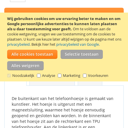
In Winkelwagen
Wij gebruiken cookies om uw ervaring beter te maken en om
Google persoonlijke advertenties te kunnen laten plaatsen
als u daar toestemming voor geeft.
Om te voldoen aan de
cookie wetgeving, vragen we uw toestemming om de cookies te
plaatsen.
U kunt uw keuze later altijd wijzigen op de pagina met ons
VOEG TOE AAN VERLANGLIJST
privacybeleid
. Bekijk hier het
privacybeleid van Google
.
TOEVOEGEN OM TE VERGELIJKEN
Alle cookies toestaan
Selectie toestaan
Stijlvolle book case voor de Samsung Galaxy A7. Kleur: rood.
Alles weigeren
Noodzakelijk
Analyse
Marketing
Voorkeuren
Details
Productkenmerken
Reviews
De buitenkant van het telefoonhoesje is gemaakt van
kunstleer. Het hoesje is uitgerust met een
magneetsluiting, waarmee het hoesje eenvoudig
geopend en gesloten kan worden. In de binnenkant
van het hoesje zit aan de rechterkant een TPU
telefoonhouder. Aan de linkerkant is er een