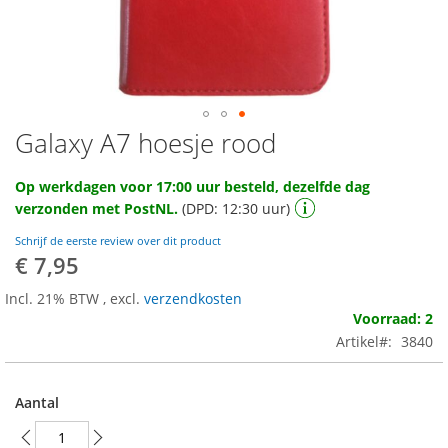
Galaxy A7 hoesje rood
Ga
naar
het
Op werkdagen voor 17:00 uur besteld, dezelfde dag
begin
verzonden met PostNL.
(DPD: 12:30 uur)
van
de
Schrijf de eerste review over dit product
afbeeldingen-
€ 7,95
gallerij
Incl. 21% BTW
,
excl.
verzendkosten
Voorraad: 2
Artikel
3840
Aantal