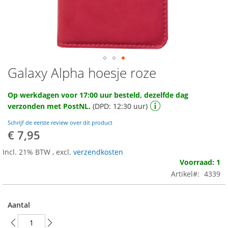
Galaxy Alpha hoesje roze
Ga
naar
het
Op werkdagen voor 17:00 uur besteld, dezelfde dag
begin
verzonden met PostNL.
(DPD: 12:30 uur)
van
de
Schrijf de eerste review over dit product
afbeeldingen-
€ 7,95
gallerij
Incl. 21% BTW
,
excl.
verzendkosten
Voorraad: 1
Artikel
4339
Aantal