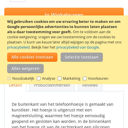
In Winkelwagen
Wij gebruiken cookies om uw ervaring beter te maken en om
Google persoonlijke advertenties te kunnen laten plaatsen
als u daar toestemming voor geeft.
Om te voldoen aan de
cookie wetgeving, vragen we uw toestemming om de cookies te
plaatsen.
U kunt uw keuze later altijd wijzigen op de pagina met ons
VOEG TOE AAN VERLANGLIJST
privacybeleid
. Bekijk hier het
privacybeleid van Google
.
TOEVOEGEN OM TE VERGELIJKEN
Alle cookies toestaan
Selectie toestaan
Stijlvolle book case voor de Samsung Galaxy Alpha. Kleur:
Alles weigeren
roze.
Noodzakelijk
Analyse
Marketing
Voorkeuren
Details
Productkenmerken
Reviews
De buitenkant van het telefoonhoesje is gemaakt van
kunstleer. Het hoesje is uitgerust met een
magneetsluiting, waarmee het hoesje eenvoudig
geopend en gesloten kan worden. In de binnenkant
van het hoesje zit aan de rechterkant een siliconen