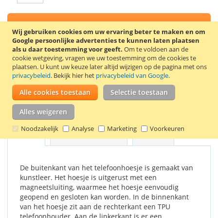
In Winkelwagen
Wij gebruiken cookies om uw ervaring beter te maken en om
Google persoonlijke advertenties te kunnen laten plaatsen
als u daar toestemming voor geeft.
Om te voldoen aan de
cookie wetgeving, vragen we uw toestemming om de cookies te
plaatsen.
U kunt uw keuze later altijd wijzigen op de pagina met ons
VOEG TOE AAN VERLANGLIJST
privacybeleid
. Bekijk hier het
privacybeleid van Google
.
TOEVOEGEN OM TE VERGELIJKEN
Alle cookies toestaan
Selectie toestaan
Stijlvolle book case voor de Samsung Galaxy E7. Kleur: zwart.
Alles weigeren
Noodzakelijk
Analyse
Marketing
Voorkeuren
Details
Productkenmerken
Reviews
De buitenkant van het telefoonhoesje is gemaakt van
kunstleer. Het hoesje is uitgerust met een
magneetsluiting, waarmee het hoesje eenvoudig
geopend en gesloten kan worden. In de binnenkant
van het hoesje zit aan de rechterkant een TPU
telefoonhouder. Aan de linkerkant is er een