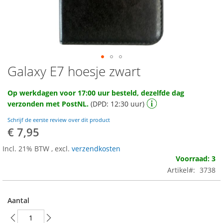
Galaxy E7 hoesje zwart
Ga
naar
het
Op werkdagen voor 17:00 uur besteld, dezelfde dag
begin
verzonden met PostNL.
(DPD: 12:30 uur)
van
de
Schrijf de eerste review over dit product
afbeeldingen-
€ 7,95
gallerij
Incl. 21% BTW
,
excl.
verzendkosten
Voorraad: 3
Artikel
3738
Aantal