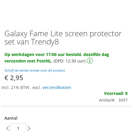
Galaxy Fame Lite screen protector
Ga
naar
set van Trendy8
het
begin
Op werkdagen voor 17:00 uur besteld, dezelfde dag
van
verzonden met PostNL.
(DPD: 12:30 uur)
de
afbeeldingen-
Schrijf de eerste review over dit product
gallerij
€ 2,95
Incl. 21% BTW
,
excl.
verzendkosten
Voorraad: 8
Artikel
3097
Aantal