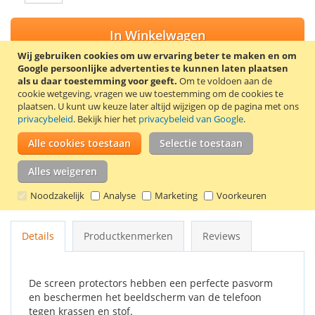
In Winkelwagen
Wij gebruiken cookies om uw ervaring beter te maken en om
Google persoonlijke advertenties te kunnen laten plaatsen
als u daar toestemming voor geeft.
Om te voldoen aan de
cookie wetgeving, vragen we uw toestemming om de cookies te
VOEG TOE AAN VERLANGLIJST
plaatsen.
U kunt uw keuze later altijd wijzigen op de pagina met ons
privacybeleid
. Bekijk hier het
privacybeleid van Google
.
TOEVOEGEN OM TE VERGELIJKEN
Alle cookies toestaan
Selectie toestaan
Trendy8 screen protector set voor de Samsung Galaxy Fame
Lite S6790. De set bevat 2 screen protectors, een
Alles weigeren
schoonmaakdoekje en een kaartje om luchtbellen onder de
Noodzakelijk
Analyse
Marketing
Voorkeuren
screen protector te verwijderen.
Details
Productkenmerken
Reviews
De screen protectors hebben een perfecte pasvorm
en beschermen het beeldscherm van de telefoon
tegen krassen en stof.