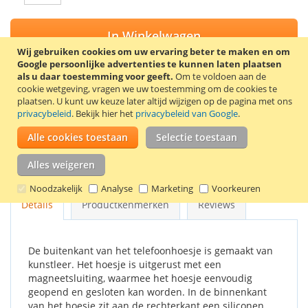
In Winkelwagen
Wij gebruiken cookies om uw ervaring beter te maken en om
Google persoonlijke advertenties te kunnen laten plaatsen
als u daar toestemming voor geeft.
Om te voldoen aan de
cookie wetgeving, vragen we uw toestemming om de cookies te
plaatsen.
U kunt uw keuze later altijd wijzigen op de pagina met ons
VOEG TOE AAN VERLANGLIJST
privacybeleid
. Bekijk hier het
privacybeleid van Google
.
TOEVOEGEN OM TE VERGELIJKEN
Alle cookies toestaan
Selectie toestaan
Stijlvolle book case voor de Samsung Galaxy Note 2. Kleur:
Alles weigeren
roze.
Noodzakelijk
Analyse
Marketing
Voorkeuren
Details
Productkenmerken
Reviews
De buitenkant van het telefoonhoesje is gemaakt van
kunstleer. Het hoesje is uitgerust met een
magneetsluiting, waarmee het hoesje eenvoudig
geopend en gesloten kan worden. In de binnenkant
van het hoesje zit aan de rechterkant een siliconen