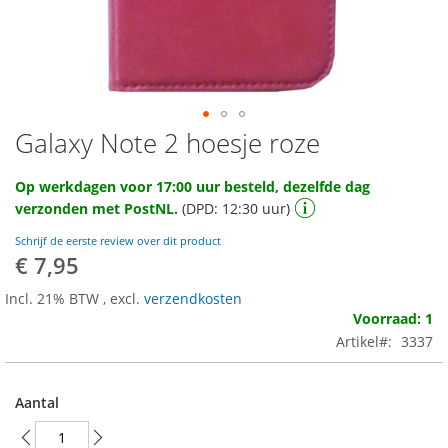
Galaxy Note 2 hoesje roze
Ga
naar
het
Op werkdagen voor 17:00 uur besteld, dezelfde dag
begin
verzonden met PostNL.
(DPD: 12:30 uur)
van
de
Schrijf de eerste review over dit product
afbeeldingen-
€ 7,95
gallerij
Incl. 21% BTW
,
excl.
verzendkosten
Voorraad: 1
Artikel
3337
Aantal