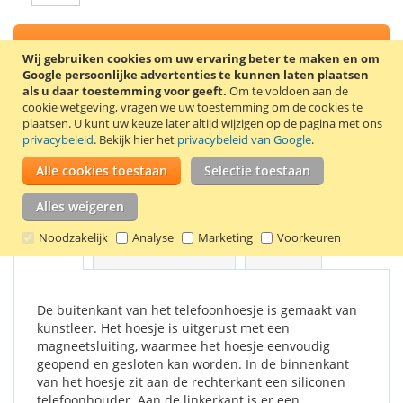
In Winkelwagen
Wij gebruiken cookies om uw ervaring beter te maken en om
Google persoonlijke advertenties te kunnen laten plaatsen
als u daar toestemming voor geeft.
Om te voldoen aan de
cookie wetgeving, vragen we uw toestemming om de cookies te
plaatsen.
U kunt uw keuze later altijd wijzigen op de pagina met ons
VOEG TOE AAN VERLANGLIJST
privacybeleid
. Bekijk hier het
privacybeleid van Google
.
TOEVOEGEN OM TE VERGELIJKEN
Alle cookies toestaan
Selectie toestaan
Stijlvolle book case voor de Samsung Galaxy Note 5. Kleur: wit.
Alles weigeren
Noodzakelijk
Analyse
Marketing
Voorkeuren
Details
Productkenmerken
Reviews
De buitenkant van het telefoonhoesje is gemaakt van
kunstleer. Het hoesje is uitgerust met een
magneetsluiting, waarmee het hoesje eenvoudig
geopend en gesloten kan worden. In de binnenkant
van het hoesje zit aan de rechterkant een siliconen
telefoonhouder. Aan de linkerkant is er een