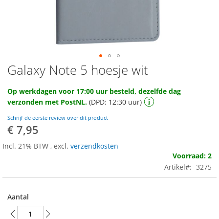
Galaxy Note 5 hoesje wit
Ga
naar
het
Op werkdagen voor 17:00 uur besteld, dezelfde dag
begin
verzonden met PostNL.
(DPD: 12:30 uur)
van
de
Schrijf de eerste review over dit product
afbeeldingen-
€ 7,95
gallerij
Incl. 21% BTW
,
excl.
verzendkosten
Voorraad: 2
Artikel
3275
Aantal