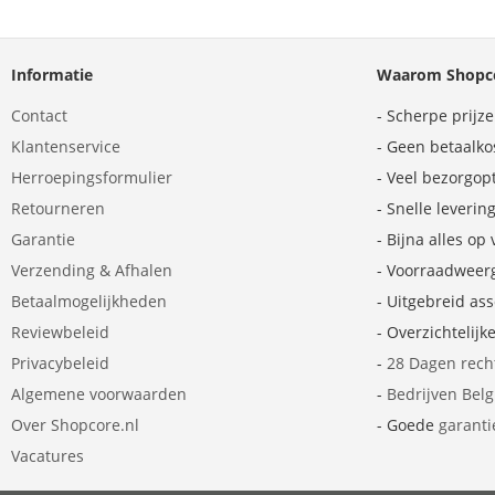
Informatie
Waarom Shopco
Contact
- Scherpe prijz
Klantenservice
- Geen betaalko
Herroepingsformulier
- Veel bezorgop
Retourneren
- Snelle leverin
Garantie
- Bijna alles op
Verzending & Afhalen
- Voorraadweer
Betaalmogelijkheden
- Uitgebreid as
Reviewbeleid
- Overzichtelijk
Privacybeleid
-
28 Dagen rech
Algemene voorwaarden
-
Bedrijven Bel
Over Shopcore.nl
- Goede
garanti
Vacatures