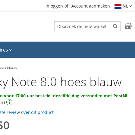
Inloggen
Account aanmaken
NL
Zoek
Wink
Zoek
ires
hoes blauw
xy Note 8.0 hoes blauw
 voor 17:00 uur besteld, dezelfde dag verzonden met PostNL.
ur)
rste review over dit product
50