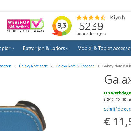
apier
Batterijen & Laders
Mobiel & Tablet accesso
hoezen
Galaxy Note serie
Galaxy Note 8.0 hoezen
Galaxy Note 8.0 
Gala
Op werkdagen
(DPD: 12:30 u
Schrijf de ee
€ 11,