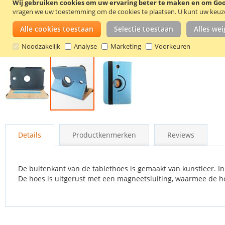
Wij gebruiken cookies om uw ervaring beter te maken en om Goog
vragen we uw toestemming om de cookies te plaatsen.
U kunt uw keuze 
Alle cookies toestaan
Selectie toestaan
Alles we
Noodzakelijk
Analyse
Marketing
Voorkeuren
Ga
naar
Details
Productkenmerken
Reviews
het
begin
van
de
De buitenkant van de tablethoes is gemaakt van kunstleer. I
afbeeldingen-
De hoes is uitgerust met een magneetsluiting, waarmee de 
gallerij