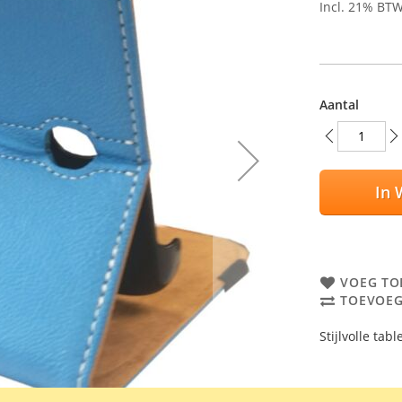
Incl. 21% BT
Aantal
In 
VOEG TO
TOEVOEG
Stijlvolle ta