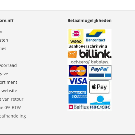
re.nl?
Betaalmogelijkheden
en
sten
ties
g
 voorraad
gave
sortiment
e website
t van retour
gië 0% BTW
eafhandeling