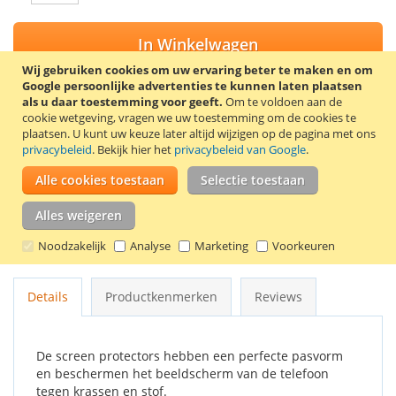
In Winkelwagen
Wij gebruiken cookies om uw ervaring beter te maken en om
Google persoonlijke advertenties te kunnen laten plaatsen
als u daar toestemming voor geeft.
Om te voldoen aan de
cookie wetgeving, vragen we uw toestemming om de cookies te
VOEG TOE AAN VERLANGLIJST
plaatsen.
U kunt uw keuze later altijd wijzigen op de pagina met ons
privacybeleid
. Bekijk hier het
privacybeleid van Google
.
TOEVOEGEN OM TE VERGELIJKEN
Alle cookies toestaan
Selectie toestaan
Trendy8 screen protector set voor de Samsung Galaxy S4
Zoom SM-C1010. De set bevat 2 screen protectors, een
Alles weigeren
schoonmaakdoekje en een kaartje om luchtbellen onder de
Noodzakelijk
Analyse
Marketing
Voorkeuren
screen protector te verwijderen.
Details
Productkenmerken
Reviews
De screen protectors hebben een perfecte pasvorm
en beschermen het beeldscherm van de telefoon
tegen krassen en stof.