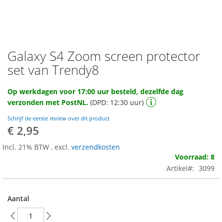
Galaxy S4 Zoom screen protector
Ga
naar
set van Trendy8
het
begin
Op werkdagen voor 17:00 uur besteld, dezelfde dag
van
verzonden met PostNL.
(DPD: 12:30 uur)
de
afbeeldingen-
Schrijf de eerste review over dit product
gallerij
€ 2,95
Incl. 21% BTW
,
excl.
verzendkosten
Voorraad: 8
Artikel
3099
Aantal