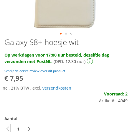
Galaxy S8+ hoesje wit
Ga
naar
het
Op werkdagen voor 17:00 uur besteld, dezelfde dag
begin
verzonden met PostNL.
(DPD: 12:30 uur)
van
de
Schrijf de eerste review over dit product
afbeeldingen-
€ 7,95
gallerij
Incl. 21% BTW
,
excl.
verzendkosten
Voorraad: 2
Artikel
4949
Aantal