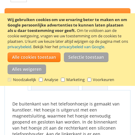
In Winkelwagen
Wij gebruiken cookies om uw ervaring beter te maken en om
Google persoonlijke advertenties te kunnen laten plaatsen
als u daar toestemming voor geeft.
Om te voldoen aan de
cookie wetgeving, vragen we uw toestemming om de cookies te
plaatsen.
U kunt uw keuze later altijd wijzigen op de pagina met ons
VOEG TOE AAN VERLANGLIJST
privacybeleid
. Bekijk hier het
privacybeleid van Google
.
TOEVOEGEN OM TE VERGELIJKEN
Alle cookies toestaan
Selectie toestaan
Stijlvolle book case voor de Samsung Galaxy S8+. Kleur: wit.
Alles weigeren
Noodzakelijk
Analyse
Marketing
Voorkeuren
Details
Productkenmerken
Reviews
De buitenkant van het telefoonhoesje is gemaakt van
kunstleer. Het hoesje is uitgerust met een
magneetsluiting, waarmee het hoesje eenvoudig
geopend en gesloten kan worden. In de binnenkant
van het hoesje zit aan de rechterkant een siliconen
telefoonhouder. Aan de linkerkant is er een