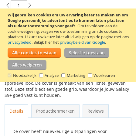
Wij gebruiken cookies om uw ervaring beter te maken en om
Google persoonlijke advertenties te kunnen laten plaatsen
In Winkelwagen
als u daar toestemming voor geeft.
Om te voldoen aan de
cookie wetgeving, vragen we uw toestemming om de cookies te
plaatsen.
U kunt uw keuze later altijd wijzigen op de pagina met ons
privacybeleid
. Bekijk hier het
privacybeleid van Google
.
Alle cookies toestaan
Selectie toestaan
VOEG TOE AAN VERLANGLIJST
Alles weigeren
TOEVOEGEN OM TE VERGELIJKEN
Noodzakelijk
Analyse
Marketing
Voorkeuren
De Hyperknit Cover geeft je Samsung Galaxy S9+ een
sportieve look. De cover is gemaakt van een lichte, geweven
stof. Deze stof biedt een goede grip, waardoor je jouw Galaxy
S9+ goed vast kunt houden.
Details
Productkenmerken
Reviews
De cover heeft nauwkeurige uitsparingen voor