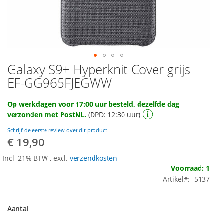
Galaxy S9+ Hyperknit Cover grijs
Ga
naar
EF-GG965FJEGWW
het
begin
Op werkdagen voor 17:00 uur besteld, dezelfde dag
van
verzonden met PostNL.
(DPD: 12:30 uur)
de
afbeeldingen-
Schrijf de eerste review over dit product
gallerij
€ 19,90
Incl. 21% BTW
,
excl.
verzendkosten
Voorraad: 1
Artikel
5137
Aantal