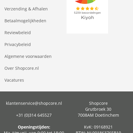
Verzending & Afhalen
Betaalmogelijkheden
Reviewbeleid
Privacybeleid
Algemene voorwaarden
Over Shopcore.nl
Vacatures
klantenservice@shopcore.nl
Shopcore
Grutbroek 30
+31 (0)314 645527
7008AM Doetinchem
Openingstijden:
KvK: 09168921
Ma. t/m vrij. van 9:00 tot 18:00
BTW: NL001863765B10