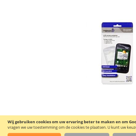
Wij gebruiken cookies om uw ervaring beter te maken en om Goog
vragen we uw toestemming om de cookies te plaatsen.
U kunt uw keuze 