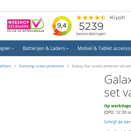
apier
Batterijen & Laders
Mobiel & Tablet accesso
lefoons
Samsung screen protectors
Galaxy Star screen protector set va
Galax
set 
Op werkdagen
(DPD: 12:30 u
Schrijf de ee