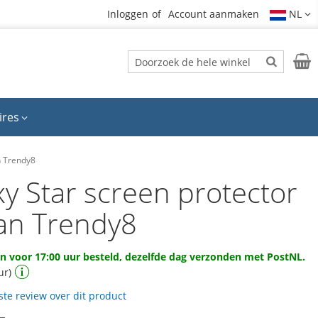
Inloggen
Account aanmaken
NL
Zoek
Wink
Zoek
ires
n Trendy8
y Star screen protector
van Trendy8
 voor 17:00 uur besteld, dezelfde dag verzonden met PostNL.
ur)
rste review over dit product