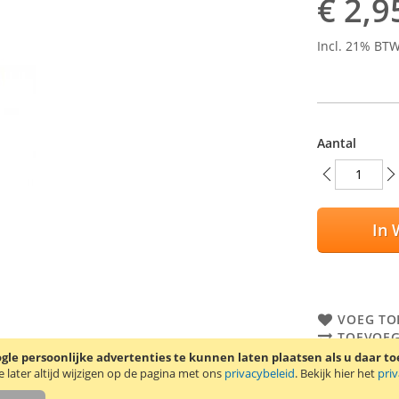
€ 2,9
Incl. 21% BT
Aantal
In 
VOEG TO
TOEVOEG
le persoonlijke advertenties te kunnen laten plaatsen als u daar t
Trendy8 scre
later altijd wijzigen op de pagina met ons
privacybeleid
. Bekijk hier het
pri
Galaxy Star D