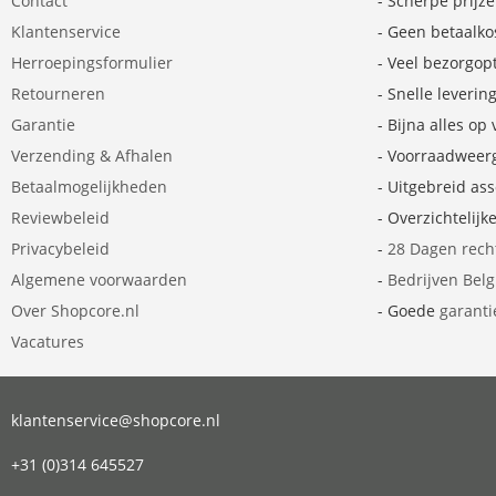
Contact
- Scherpe prijz
Klantenservice
- Geen betaalko
Herroepingsformulier
- Veel bezorgop
Retourneren
- Snelle leverin
Garantie
- Bijna alles op
Verzending & Afhalen
- Voorraadweer
Betaalmogelijkheden
- Uitgebreid as
Reviewbeleid
- Overzichtelijk
Privacybeleid
-
28 Dagen rech
Algemene voorwaarden
-
Bedrijven Bel
Over Shopcore.nl
- Goede
garanti
Vacatures
klantenservice@shopcore.nl
+31 (0)314 645527