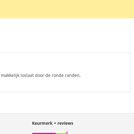
ekje en een kaartje om luchtbellen onder de screen protector
n.
 makkelijk loslaat door de ronde randen.
Keurmerk + reviews