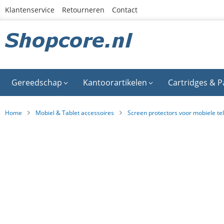
Ga
Klantenservice
Retourneren
Contact
naar
de
inhoud
Gereedschap
Kantoorartikelen
Cartridges & P
Home
Mobiel & Tablet accessoires
Screen protectors voor mobiele te
Ga
naar
het
einde
van
de
afbeeldingen-
gallerij