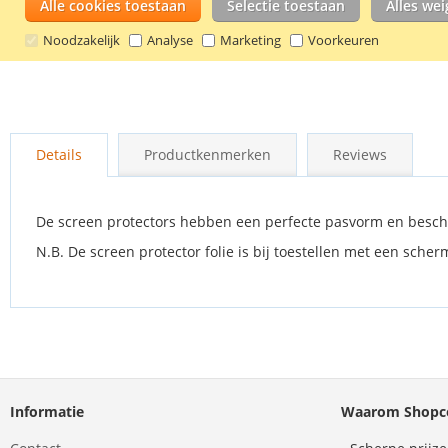
Alle cookies toestaan
Selectie toestaan
Alles we
Noodzakelijk
Analyse
Marketing
Voorkeuren
Ga
naar
Details
Productkenmerken
Reviews
het
begin
van
de
De screen protectors hebben een perfecte pasvorm en besch
afbeeldingen-
N.B. De screen protector folie is bij toestellen met een sch
gallerij
Informatie
Waarom Shopco