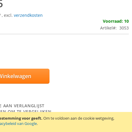
5
W
,
excl.
verzendkosten
Voorraad: 10
Artikel
3053
Winkelwagen
E AAN VERLANGLIJST
EN OM TE VERGELIJKEN
oestemming voor geeft.
Om te voldoen aan de cookie wetgeving,
en protector set voor de Samsung Galaxy Star S5280 en Samsung
vacybeleid van Google
.
uos S5282. De set bevat 2 screen protectors, een