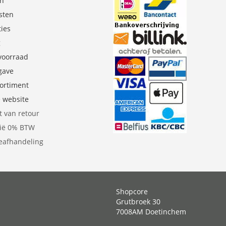
en
sten
ties
g
 voorraad
gave
sortiment
e website
t van retour
gië 0% BTW
eafhandeling
Shopcore
Grutbroek 30
7008AM Doetinchem