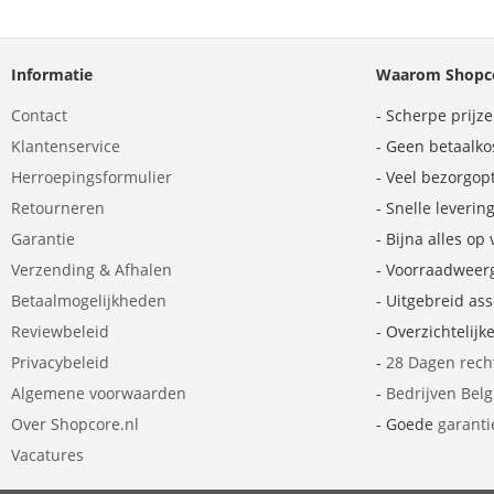
Informatie
Waarom Shopco
Contact
- Scherpe prijz
Klantenservice
- Geen betaalko
Herroepingsformulier
- Veel bezorgop
Retourneren
- Snelle leverin
Garantie
- Bijna alles op
Verzending & Afhalen
- Voorraadweer
Betaalmogelijkheden
- Uitgebreid as
Reviewbeleid
- Overzichtelijk
Privacybeleid
-
28 Dagen rech
Algemene voorwaarden
-
Bedrijven Bel
Over Shopcore.nl
- Goede
garanti
Vacatures