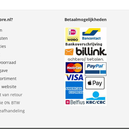
re.nl?
Betaalmogelijkheden
en
sten
ties
g
 voorraad
gave
sortiment
e website
t van retour
gië 0% BTW
eafhandeling