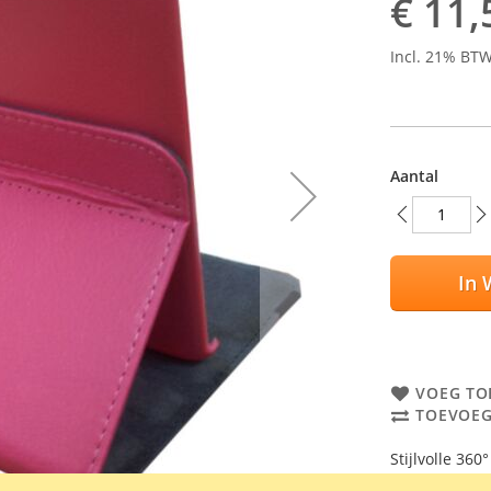
€ 11,
Incl. 21% BT
Aantal
In 
VOEG TO
TOEVOEG
Stijlvolle 36
Samsung Galax