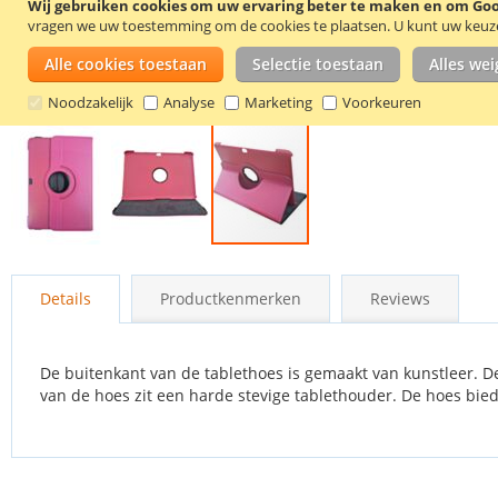
Wij gebruiken cookies om uw ervaring beter te maken en om Goog
vragen we uw toestemming om de cookies te plaatsen.
U kunt uw keuze 
Alle cookies toestaan
Selectie toestaan
Alles we
Noodzakelijk
Analyse
Marketing
Voorkeuren
Ga
naar
Details
Productkenmerken
Reviews
het
begin
van
de
De buitenkant van de tablethoes is gemaakt van kunstleer. 
afbeeldingen-
van de hoes zit een harde stevige tablethouder. De hoes bie
gallerij