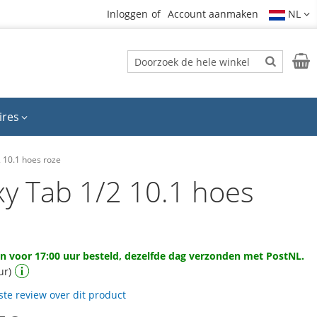
Inloggen
Account aanmaken
NL
Zoek
Wink
Zoek
ires
 10.1 hoes roze
xy Tab 1/2 10.1 hoes
 voor 17:00 uur besteld, dezelfde dag verzonden met PostNL.
ur)
rste review over dit product