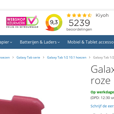
apier
Batterijen & Laders
Mobiel & Tablet accesso
hoezen
Galaxy Tab serie
Galaxy Tab 1/2 10.1 hoezen
Galaxy Tab 1/2
Gala
roze
Op werkdagen
(DPD: 12:30 u
Schrijf de ee