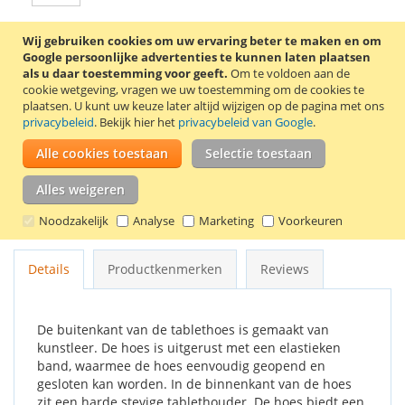
Wij gebruiken cookies om uw ervaring beter te maken en om
In Winkelwagen
Google persoonlijke advertenties te kunnen laten plaatsen
als u daar toestemming voor geeft.
Om te voldoen aan de
cookie wetgeving, vragen we uw toestemming om de cookies te
plaatsen.
U kunt uw keuze later altijd wijzigen op de pagina met ons
privacybeleid
. Bekijk hier het
privacybeleid van Google
.
VOEG TOE AAN VERLANGLIJST
Alle cookies toestaan
Selectie toestaan
TOEVOEGEN OM TE VERGELIJKEN
Alles weigeren
Stijlvolle 360° draaibare tablethoes voor de Samsung Galaxy
Noodzakelijk
Analyse
Marketing
Voorkeuren
Tab 3 7.0 tablet. Kleur: rood.
Details
Productkenmerken
Reviews
De buitenkant van de tablethoes is gemaakt van
kunstleer. De hoes is uitgerust met een elastieken
band, waarmee de hoes eenvoudig geopend en
gesloten kan worden. In de binnenkant van de hoes
zit een harde stevige tablethouder. De hoes biedt een