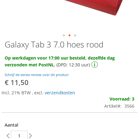
Galaxy Tab 3 7.0 hoes rood
Ga
naar
het
Op werkdagen voor 17:00 uur besteld, dezelfde dag
begin
verzonden met PostNL.
(DPD: 12:30 uur)
van
de
Schrijf de eerste review over dit product
afbeeldingen-
€ 11,50
gallerij
Incl. 21% BTW
,
excl.
verzendkosten
Voorraad: 3
Artikel
3566
Aantal