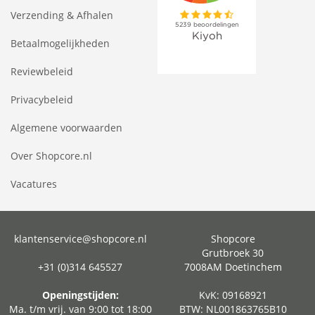
Verzending & Afhalen
Betaalmogelijkheden
Reviewbeleid
Privacybeleid
Algemene voorwaarden
Over Shopcore.nl
Vacatures
klantenservice@shopcore.nl
Shopcore
Grutbroek 30
+31 (0)314 645527
7008AM Doetinchem
Openingstijden:
KvK: 09168921
Ma. t/m vrij. van 9:00 tot 18:00
BTW: NL001863765B10