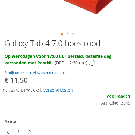
Galaxy Tab 4 7.0 hoes rood
Ga
naar
het
Op werkdagen voor 17:00 uur besteld, dezelfde dag
begin
verzonden met PostNL.
(DPD: 12:30 uur)
van
de
Schrijf de eerste review over dit product
afbeeldingen-
€ 11,50
gallerij
Incl. 21% BTW
,
excl.
verzendkosten
Voorraad: 1
Artikel
3545
Aantal