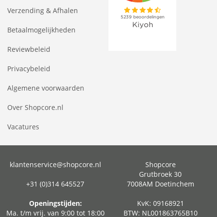
Verzending & Afhalen
Betaalmogelijkheden
Reviewbeleid
Privacybeleid
Algemene voorwaarden
Over Shopcore.nl
Vacatures
klantenservice@shopcore.nl
Shopcore
Grutbroek 30
+31 (0)314 645527
7008AM Doetinchem
Openingstijden:
KvK: 09168921
Ma. t/m vrij. van 9:00 tot 18:00
BTW: NL001863765B10