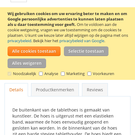
Wij gebruiken cookies om uw ervaring beter te maken en om
In Winkelwagen
Google persoonlijke advertenties te kunnen laten plaatsen
als u daar toestemming voor geeft.
Om te voldoen aan de
cookie wetgeving, vragen we uw toestemming om de cookies te
plaatsen.
U kunt uw keuze later altijd wijzigen op de pagina met ons
privacybeleid
. Bekijk hier het
privacybeleid van Google
.
VOEG TOE AAN VERLANGLIJST
Alle cookies toestaan
Selectie toestaan
TOEVOEGEN OM TE VERGELIJKEN
Alles weigeren
Stijlvolle 360° draaibare tablethoes voor de Samsung Galaxy
Noodzakelijk
Analyse
Marketing
Voorkeuren
Tab 4 7.0 tablet. Kleur: rood.
Details
Productkenmerken
Reviews
De buitenkant van de tablethoes is gemaakt van
kunstleer. De hoes is uitgerust met een elastieken
band, waarmee de hoes eenvoudig geopend en
gesloten kan worden. In de binnenkant van de hoes
zit een harde stevige tablethouder. De hoes biedt een