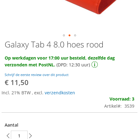
Galaxy Tab 4 8.0 hoes rood
Ga
naar
het
Op werkdagen voor 17:00 uur besteld, dezelfde dag
begin
verzonden met PostNL.
(DPD: 12:30 uur)
van
de
Schrijf de eerste review over dit product
afbeeldingen-
€ 11,50
gallerij
Incl. 21% BTW
,
excl.
verzendkosten
Voorraad: 3
Artikel
3539
Aantal