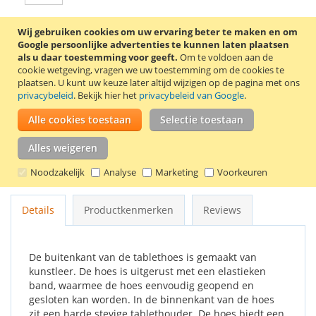
Wij gebruiken cookies om uw ervaring beter te maken en om
In Winkelwagen
Google persoonlijke advertenties te kunnen laten plaatsen
als u daar toestemming voor geeft.
Om te voldoen aan de
cookie wetgeving, vragen we uw toestemming om de cookies te
plaatsen.
U kunt uw keuze later altijd wijzigen op de pagina met ons
privacybeleid
. Bekijk hier het
privacybeleid van Google
.
VOEG TOE AAN VERLANGLIJST
Alle cookies toestaan
Selectie toestaan
TOEVOEGEN OM TE VERGELIJKEN
Alles weigeren
Stijlvolle 360° draaibare tablethoes voor de Samsung Galaxy
Noodzakelijk
Analyse
Marketing
Voorkeuren
Tab 4 8.0 tablet. Kleur: rood.
Details
Productkenmerken
Reviews
De buitenkant van de tablethoes is gemaakt van
kunstleer. De hoes is uitgerust met een elastieken
band, waarmee de hoes eenvoudig geopend en
gesloten kan worden. In de binnenkant van de hoes
zit een harde stevige tablethouder. De hoes biedt een