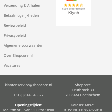
Verzending & Afhalen
Betaalmogelijkheden
Reviewbeleid
Privacybeleid
Algemene voorwaarden
Over Shopcore.nl
Vacatures
klantenservice@shopcore.nl
Shopcore
Grutbroek 30
+31 (0)314 645527
7008AM Doetinchem
Openingstijden:
KvK: 09168921
Ma. t/m vrij. van 9:00 tot 18:00
BTW: NL001863765B10