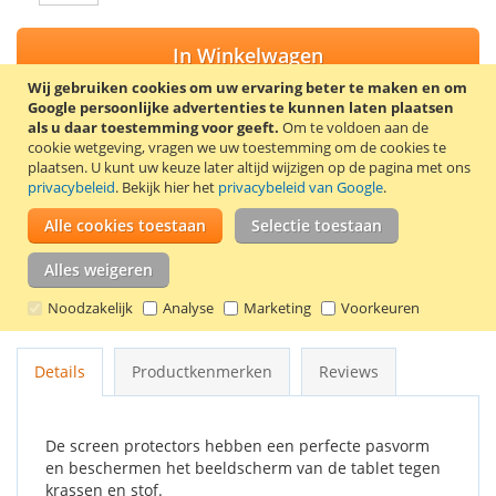
In Winkelwagen
Wij gebruiken cookies om uw ervaring beter te maken en om
Google persoonlijke advertenties te kunnen laten plaatsen
als u daar toestemming voor geeft.
Om te voldoen aan de
cookie wetgeving, vragen we uw toestemming om de cookies te
VOEG TOE AAN VERLANGLIJST
plaatsen.
U kunt uw keuze later altijd wijzigen op de pagina met ons
privacybeleid
. Bekijk hier het
privacybeleid van Google
.
TOEVOEGEN OM TE VERGELIJKEN
Alle cookies toestaan
Selectie toestaan
Trendy8 screen protector set voor de Samsung Galaxy Tab 4
8.0 SM-T330 / SM-T331 / SM-T335 / SM-T337V. De set bevat 2
Alles weigeren
screen protectors, een schoonmaakdoekje en een kaartje om
Noodzakelijk
Analyse
Marketing
Voorkeuren
luchtbellen onder de screen protector te verwijderen.
Details
Productkenmerken
Reviews
De screen protectors hebben een perfecte pasvorm
en beschermen het beeldscherm van de tablet tegen
krassen en stof.