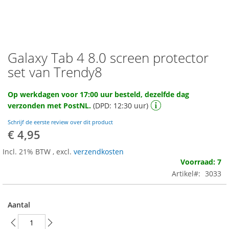
Galaxy Tab 4 8.0 screen protector
Ga
naar
set van Trendy8
het
begin
Op werkdagen voor 17:00 uur besteld, dezelfde dag
van
verzonden met PostNL.
(DPD: 12:30 uur)
de
afbeeldingen-
Schrijf de eerste review over dit product
gallerij
€ 4,95
Incl. 21% BTW
,
excl.
verzendkosten
Voorraad: 7
Artikel
3033
Aantal