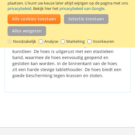
plaatsen.
U kunt uw keuze later altijd wijzigen op de pagina met ons
Stijlvolle 360° draaibare tablethoes voor de Samsung Galaxy
privacybeleid
. Bekijk hier het
privacybeleid van Google
.
Tab A 10.1 (2016) tablet. Kleur: lichtroze.
Alle cookies toestaan
Selectie toestaan
Details
Productkenmerken
Reviews
1
Alles weigeren
Noodzakelijk
Analyse
Marketing
Voorkeuren
De buitenkant van de tablethoes is gemaakt van
kunstleer. De hoes is uitgerust met een elastieken
band, waarmee de hoes eenvoudig geopend en
gesloten kan worden. In de binnenkant van de hoes
zit een harde stevige tablethouder. De hoes biedt een
goede bescherming tegen krassen en stoten.