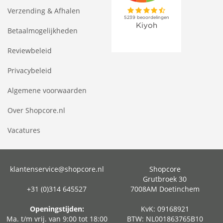
Verzending & Afhalen
Betaalmogelijkheden
Reviewbeleid
Privacybeleid
Algemene voorwaarden
Over Shopcore.nl
Vacatures
klantenservice@shopcore.nl
Shopcore
Grutbroek 30
+31 (0)314 645527
7008AM Doetinchem
Openingstijden:
KvK: 09168921
Ma. t/m vrij. van 9:00 tot 18:00
BTW: NL001863765B10