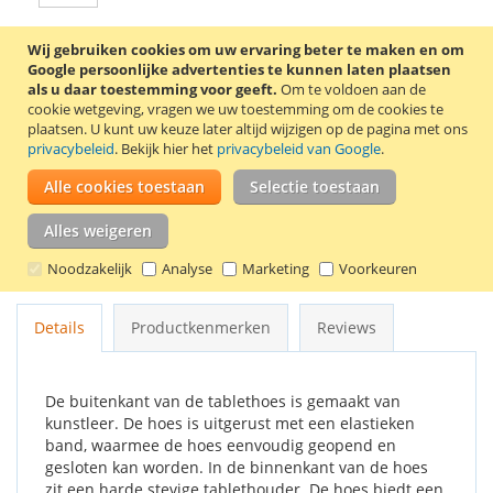
Wij gebruiken cookies om uw ervaring beter te maken en om
In Winkelwagen
Google persoonlijke advertenties te kunnen laten plaatsen
als u daar toestemming voor geeft.
Om te voldoen aan de
cookie wetgeving, vragen we uw toestemming om de cookies te
plaatsen.
U kunt uw keuze later altijd wijzigen op de pagina met ons
privacybeleid
. Bekijk hier het
privacybeleid van Google
.
VOEG TOE AAN VERLANGLIJST
Alle cookies toestaan
Selectie toestaan
TOEVOEGEN OM TE VERGELIJKEN
Alles weigeren
Stijlvolle 360° draaibare tablethoes voor de Samsung Galaxy
Noodzakelijk
Analyse
Marketing
Voorkeuren
Tab A 7.0 (2016) tablet. Kleur: paars.
Details
Productkenmerken
Reviews
De buitenkant van de tablethoes is gemaakt van
kunstleer. De hoes is uitgerust met een elastieken
band, waarmee de hoes eenvoudig geopend en
gesloten kan worden. In de binnenkant van de hoes
zit een harde stevige tablethouder. De hoes biedt een