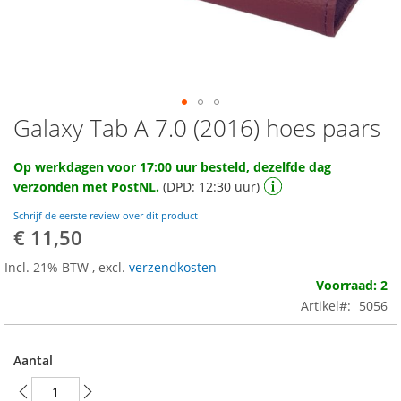
Galaxy Tab A 7.0 (2016) hoes paars
Ga
naar
het
Op werkdagen voor 17:00 uur besteld, dezelfde dag
begin
verzonden met PostNL.
(DPD: 12:30 uur)
van
de
Schrijf de eerste review over dit product
afbeeldingen-
€ 11,50
gallerij
Incl. 21% BTW
,
excl.
verzendkosten
Voorraad: 2
Artikel
5056
Aantal