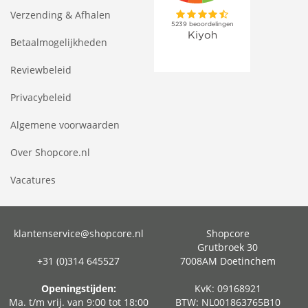
Verzending & Afhalen
Betaalmogelijkheden
Reviewbeleid
Privacybeleid
Algemene voorwaarden
Over Shopcore.nl
Vacatures
klantenservice@shopcore.nl
Shopcore
Grutbroek 30
+31 (0)314 645527
7008AM Doetinchem
Openingstijden:
KvK: 09168921
Ma. t/m vrij. van 9:00 tot 18:00
BTW: NL001863765B10