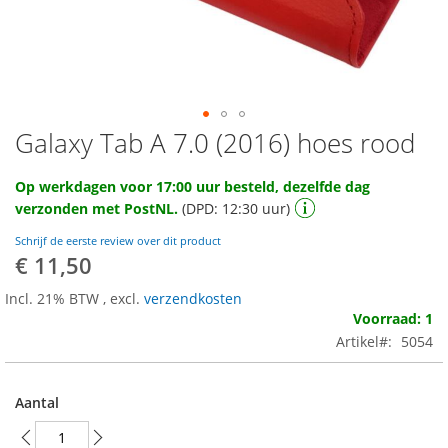
Galaxy Tab A 7.0 (2016) hoes rood
Ga
naar
het
Op werkdagen voor 17:00 uur besteld, dezelfde dag
begin
verzonden met PostNL.
(DPD: 12:30 uur)
van
de
Schrijf de eerste review over dit product
afbeeldingen-
€ 11,50
gallerij
Incl. 21% BTW
,
excl.
verzendkosten
Voorraad: 1
Artikel
5054
Aantal