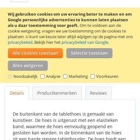
Wij gebruiken cookies om uw ervaring beter te maken en om
In Winkelwagen
Google persoonlijke advertenties te kunnen laten plaatsen
als u daar toestemming voor geeft.
Om te voldoen aan de
cookie wetgeving, vragen we uw toestemming om de cookies te
plaatsen.
U kunt uw keuze later altijd wijzigen op de pagina met ons
privacybeleid
. Bekijk hier het
privacybeleid van Google
.
VOEG TOE AAN VERLANGLIJST
Alle cookies toestaan
Selectie toestaan
TOEVOEGEN OM TE VERGELIJKEN
Alles weigeren
Stijlvolle 360° draaibare tablethoes voor de Samsung Galaxy
Noodzakelijk
Analyse
Marketing
Voorkeuren
Tab A 7.0 (2016) tablet. Kleur: rood.
Details
Productkenmerken
Reviews
De buitenkant van de tablethoes is gemaakt van
kunstleer. De hoes is uitgerust met een elastieken
band, waarmee de hoes eenvoudig geopend en
gesloten kan worden. In de binnenkant van de hoes
zit een harde stevige tablethouder. De hoes biedt een