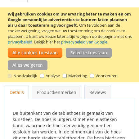
Wij gebruiken cookies om uw ervaring beter te maken en om
In Winkelwagen
Google persoonlijke advertenties te kunnen laten plaatsen
als u daar toestemming voor geeft.
Om te voldoen aan de
cookie wetgeving, vragen we uw toestemming om de cookies te
plaatsen.
U kunt uw keuze later altijd wijzigen op de pagina met ons
privacybeleid
. Bekijk hier het
privacybeleid van Google
.
VOEG TOE AAN VERLANGLIJST
Alle cookies toestaan
Selectie toestaan
TOEVOEGEN OM TE VERGELIJKEN
Alles weigeren
Stijlvolle 360° draaibare tablethoes voor de Samsung Galaxy
Noodzakelijk
Analyse
Marketing
Voorkeuren
Tab A 7.0 (2016) tablet. Kleur: zwart.
Details
Productkenmerken
Reviews
De buitenkant van de tablethoes is gemaakt van
kunstleer. De hoes is uitgerust met een elastieken
band, waarmee de hoes eenvoudig geopend en
gesloten kan worden. In de binnenkant van de hoes
zit een harde stevige tablethouder. De hoes biedt een