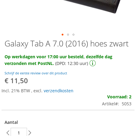
Galaxy Tab A 7.0 (2016) hoes zwart
Ga
naar
het
Op werkdagen voor 17:00 uur besteld, dezelfde dag
begin
verzonden met PostNL.
(DPD: 12:30 uur)
van
de
Schrijf de eerste review over dit product
afbeeldingen-
€ 11,50
gallerij
Incl. 21% BTW
,
excl.
verzendkosten
Voorraad: 2
Artikel
5053
Aantal