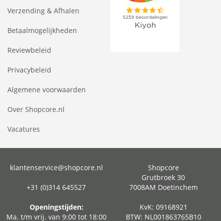
Verzending & Afhalen
Betaalmogelijkheden
Reviewbeleid
Privacybeleid
Algemene voorwaarden
Over Shopcore.nl
Vacatures
klantenservice@shopcore.nl
Shopcore
Grutbroek 30
+31 (0)314 645527
7008AM Doetinchem
Openingstijden:
KvK: 09168921
Ma. t/m vrij. van 9:00 tot 18:00
BTW: NL001863765B10