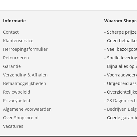
Informatie
Waarom Shopco
Contact
- Scherpe prijz
Klantenservice
- Geen betaalko
Herroepingsformulier
- Veel bezorgop
Retourneren
- Snelle leverin
Garantie
- Bijna alles op
Verzending & Afhalen
- Voorraadweer
Betaalmogelijkheden
- Uitgebreid as
Reviewbeleid
- Overzichtelijk
Privacybeleid
-
28 Dagen rech
Algemene voorwaarden
-
Bedrijven Bel
Over Shopcore.nl
- Goede
garanti
Vacatures