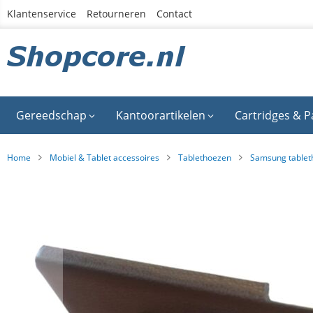
Ga
Klantenservice
Retourneren
Contact
naar
de
inhoud
Gereedschap
Kantoorartikelen
Cartridges & P
Home
Mobiel & Tablet accessoires
Tablethoezen
Samsung tablet
Ga
naar
het
einde
van
de
afbeeldingen-
gallerij