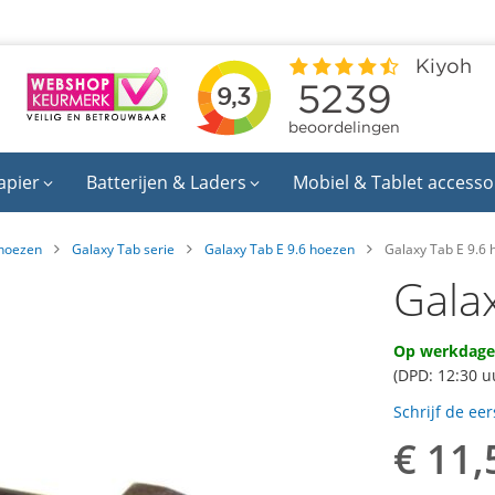
apier
Batterijen & Laders
Mobiel & Tablet accesso
hoezen
Galaxy Tab serie
Galaxy Tab E 9.6 hoezen
Galaxy Tab E 9.6 
Gala
Op werkdagen
(DPD: 12:30 u
Schrijf de ee
€ 11,