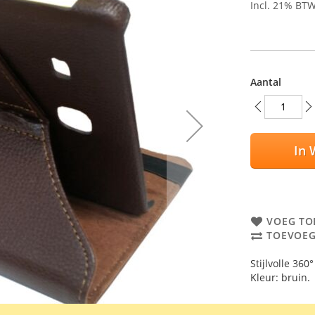
Incl. 21% BT
Aantal
In 
VOEG TO
TOEVOEG
Stijlvolle 36
Kleur: bruin.