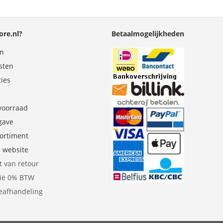
re.nl?
Betaalmogelijkheden
en
sten
ties
g
 voorraad
gave
sortiment
e website
t van retour
gië 0% BTW
eafhandeling