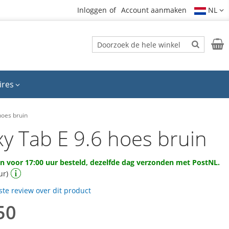
Inloggen
Account aanmaken
NL
Zoek
Wink
Zoek
ires
hoes bruin
xy Tab E 9.6 hoes bruin
 voor 17:00 uur besteld, dezelfde dag verzonden met PostNL.
ur)
rste review over dit product
50