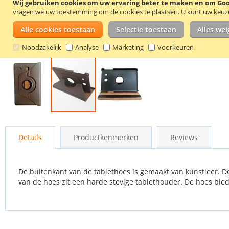
Wij gebruiken cookies om uw ervaring beter te maken en om Goog
vragen we uw toestemming om de cookies te plaatsen.
U kunt uw keuze 
Alle cookies toestaan
Selectie toestaan
Alles we
Noodzakelijk
Analyse
Marketing
Voorkeuren
Ga
naar
Details
Productkenmerken
Reviews
het
begin
van
de
De buitenkant van de tablethoes is gemaakt van kunstleer. 
afbeeldingen-
van de hoes zit een harde stevige tablethouder. De hoes bie
gallerij