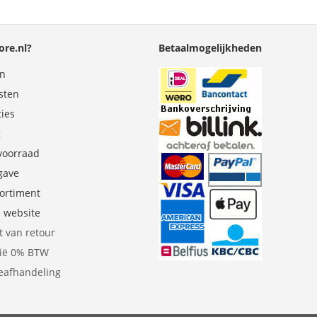
re.nl?
Betaalmogelijkheden
en
sten
ties
g
 voorraad
gave
sortiment
e website
t van retour
gië 0% BTW
eafhandeling