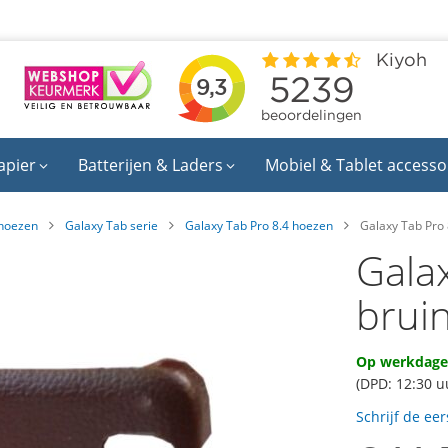
apier
Batterijen & Laders
Mobiel & Tablet accesso
hoezen
Galaxy Tab serie
Galaxy Tab Pro 8.4 hoezen
Galaxy Tab Pro 
Gala
brui
Op werkdagen
(DPD: 12:30 u
Schrijf de ee