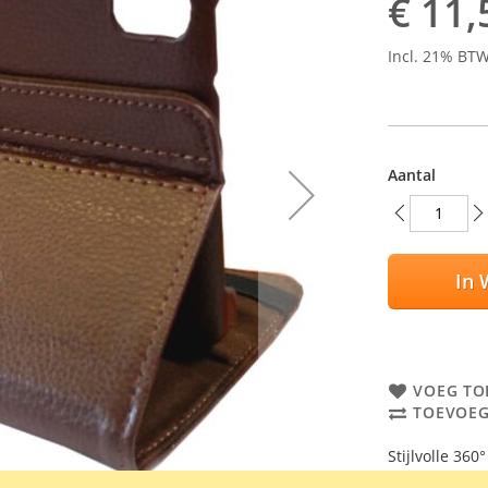
€ 11,
Incl. 21% BT
Aantal
In 
VOEG TO
TOEVOEG
Stijlvolle 36
Kleur: bruin.