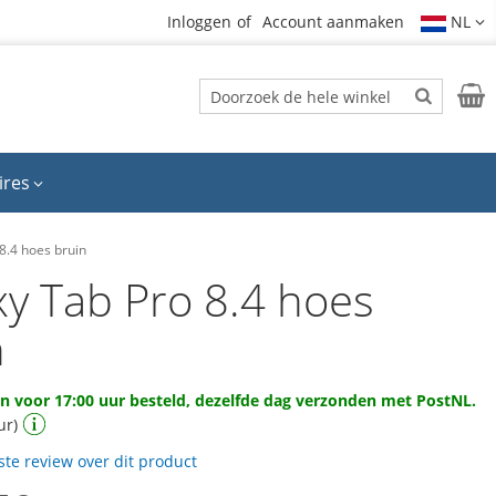
Inloggen
Account aanmaken
NL
Zoek
Wink
Zoek
ires
8.4 hoes bruin
xy Tab Pro 8.4 hoes
n
 voor 17:00 uur besteld, dezelfde dag verzonden met PostNL.
ur)
rste review over dit product