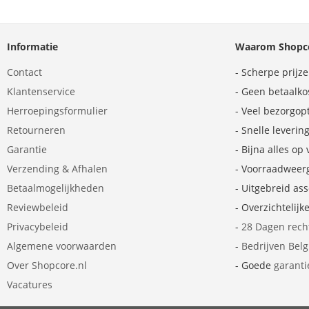
Informatie
Waarom Shopco
Contact
- Scherpe prijz
Klantenservice
- Geen betaalko
Herroepingsformulier
- Veel bezorgop
Retourneren
- Snelle leverin
Garantie
- Bijna alles op
Verzending & Afhalen
- Voorraadweer
Betaalmogelijkheden
- Uitgebreid as
Reviewbeleid
- Overzichtelijk
Privacybeleid
-
28 Dagen rech
Algemene voorwaarden
-
Bedrijven Bel
Over Shopcore.nl
- Goede
garanti
Vacatures