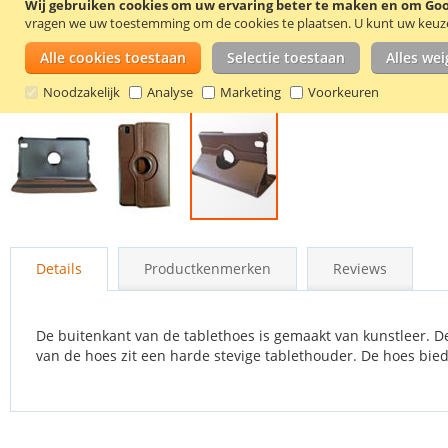
Wij gebruiken cookies om uw ervaring beter te maken en om Goog
vragen we uw toestemming om de cookies te plaatsen.
U kunt uw keuze 
Alle cookies toestaan
Selectie toestaan
Alles we
Noodzakelijk
Analyse
Marketing
Voorkeuren
Ga
naar
Details
Productkenmerken
Reviews
het
begin
van
de
De buitenkant van de tablethoes is gemaakt van kunstleer. 
afbeeldingen-
van de hoes zit een harde stevige tablethouder. De hoes bie
gallerij