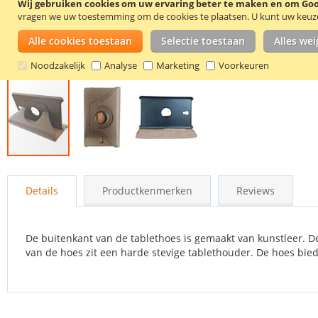
Wij gebruiken cookies om uw ervaring beter te maken en om Goog
vragen we uw toestemming om de cookies te plaatsen.
U kunt uw keuze 
Alle cookies toestaan
Selectie toestaan
Alles we
Noodzakelijk
Analyse
Marketing
Voorkeuren
Ga
naar
Details
Productkenmerken
Reviews
het
begin
van
de
De buitenkant van de tablethoes is gemaakt van kunstleer. 
afbeeldingen-
van de hoes zit een harde stevige tablethouder. De hoes bie
gallerij