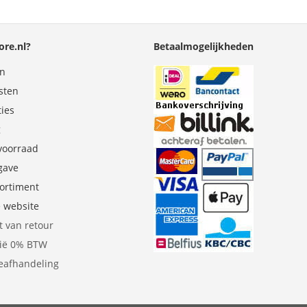
re.nl?
Betaalmogelijkheden
en
sten
ties
g
 voorraad
gave
sortiment
e website
t van retour
gië 0% BTW
eafhandeling