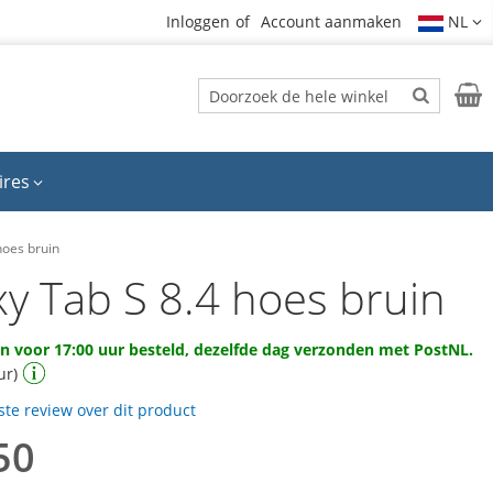
Inloggen
Account aanmaken
NL
Zoek
Wink
Zoek
ires
hoes bruin
xy Tab S 8.4 hoes bruin
 voor 17:00 uur besteld, dezelfde dag verzonden met PostNL.
ur)
rste review over dit product
50