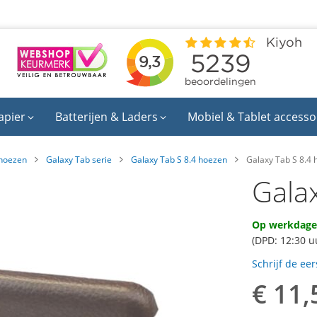
apier
Batterijen & Laders
Mobiel & Tablet accesso
hoezen
Galaxy Tab serie
Galaxy Tab S 8.4 hoezen
Galaxy Tab S 8.4 
Gala
Op werkdagen
(DPD: 12:30 u
Schrijf de ee
€ 11,