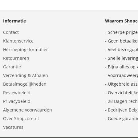
Informatie
Waarom Shopco
Contact
- Scherpe prijz
Klantenservice
- Geen betaalko
Herroepingsformulier
- Veel bezorgop
Retourneren
- Snelle leverin
Garantie
- Bijna alles op
Verzending & Afhalen
- Voorraadweer
Betaalmogelijkheden
- Uitgebreid as
Reviewbeleid
- Overzichtelijk
Privacybeleid
-
28 Dagen rech
Algemene voorwaarden
-
Bedrijven Bel
Over Shopcore.nl
- Goede
garanti
Vacatures