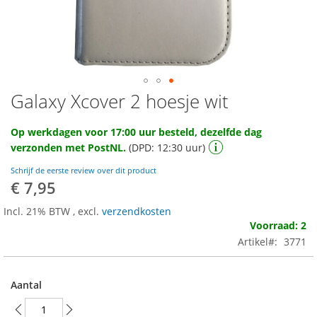
Galaxy Xcover 2 hoesje wit
Ga
naar
het
Op werkdagen voor 17:00 uur besteld, dezelfde dag
begin
verzonden met PostNL.
(DPD: 12:30 uur)
van
de
Schrijf de eerste review over dit product
afbeeldingen-
€ 7,95
gallerij
Incl. 21% BTW
,
excl.
verzendkosten
Voorraad: 2
Artikel
3771
Aantal