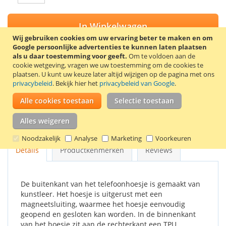
In Winkelwagen
Wij gebruiken cookies om uw ervaring beter te maken en om
Google persoonlijke advertenties te kunnen laten plaatsen
als u daar toestemming voor geeft.
Om te voldoen aan de
cookie wetgeving, vragen we uw toestemming om de cookies te
plaatsen.
U kunt uw keuze later altijd wijzigen op de pagina met ons
VOEG TOE AAN VERLANGLIJST
privacybeleid
. Bekijk hier het
privacybeleid van Google
.
TOEVOEGEN OM TE VERGELIJKEN
Alle cookies toestaan
Selectie toestaan
Stijlvolle book case voor de Samsung Galaxy Xcover 2. Kleur:
Alles weigeren
wit.
Noodzakelijk
Analyse
Marketing
Voorkeuren
Details
Productkenmerken
Reviews
De buitenkant van het telefoonhoesje is gemaakt van
kunstleer. Het hoesje is uitgerust met een
magneetsluiting, waarmee het hoesje eenvoudig
geopend en gesloten kan worden. In de binnenkant
van het hoesje zit aan de rechterkant een TPU