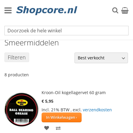
Ga
naar
Zoek
Winke
de
inhoud
Fiets & Auto
Smeermiddelen
Filteren
8
producten
Kroon-Oil kogellagervet 60 gram
€ 5,95
Incl. 21% BTW
,
excl.
verzendkosten
In Winkelwagen
VOEG
TOEVOEGEN