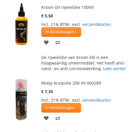
Kroon-Oil rijwielolie 100ml
€ 5,50
Incl. 21% BTW
,
excl.
verzendkosten
In Winkelwagen
VOEG
TOEVOEGEN
TOE
OM
De rijwielolie van Kroon-Oil is een
AAN
TE
hoogwaardig smeermiddel. Het heeft anti-
roest- en anti-corrosiewerking.
Lees verder
VERLANGLIJST
VERGELIJKEN
Motip kruipolie 200 ml 000289
€ 7,35
Incl. 21% BTW
,
excl.
verzendkosten
In Winkelwagen
VOEG
TOEVOEGEN
TOE
OM