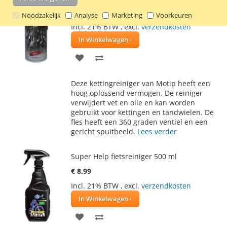
€ 8,75
Noodzakelijk
Analyse
Marketing
Voorkeuren
Incl. 21% BTW
,
excl.
verzendkosten
In Winkelwagen
VOEG
TOEVOEGEN
TOE
OM
Deze kettingreiniger van Motip heeft een
AAN
TE
hoog oplossend vermogen. De reiniger
verwijdert vet en olie en kan worden
VERLANGLIJST
VERGELIJKEN
gebruikt voor kettingen en tandwielen. De
fles heeft een 360 graden ventiel en een
gericht spuitbeeld.
Lees verder
Super Help fietsreiniger 500 ml
€ 8,99
Incl. 21% BTW
,
excl.
verzendkosten
In Winkelwagen
VOEG
TOEVOEGEN