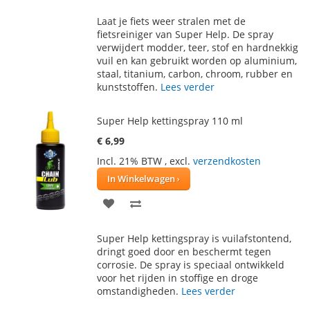
TOE
OM
Laat je fiets weer stralen met de
AAN
TE
fietsreiniger van Super Help. De spray
verwijdert modder, teer, stof en hardnekkig
VERLANGLIJST
VERGELIJKEN
vuil en kan gebruikt worden op aluminium,
staal, titanium, carbon, chroom, rubber en
kunststoffen.
Lees verder
Super Help kettingspray 110 ml
€ 6,99
Incl. 21% BTW
,
excl.
verzendkosten
In Winkelwagen
VOEG
TOEVOEGEN
TOE
OM
Super Help kettingspray is vuilafstontend,
AAN
TE
dringt goed door en beschermt tegen
corrosie. De spray is speciaal ontwikkeld
VERLANGLIJST
VERGELIJKEN
voor het rijden in stoffige en droge
omstandigheden.
Lees verder