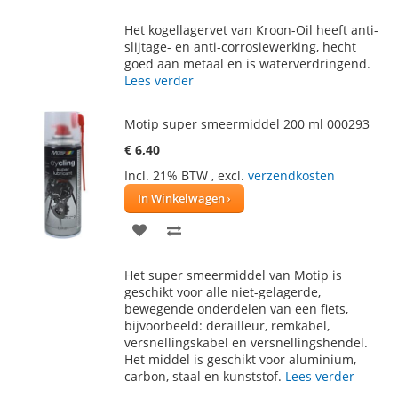
TOE
OM
Het kogellagervet van Kroon-Oil heeft anti-
AAN
TE
slijtage- en anti-corrosiewerking, hecht
goed aan metaal en is waterverdringend.
VERLANGLIJST
VERGELIJKEN
Lees verder
Motip super smeermiddel 200 ml 000293
€ 6,40
Incl. 21% BTW
,
excl.
verzendkosten
In Winkelwagen
VOEG
TOEVOEGEN
TOE
OM
Het super smeermiddel van Motip is
AAN
TE
geschikt voor alle niet-gelagerde,
bewegende onderdelen van een fiets,
VERLANGLIJST
VERGELIJKEN
bijvoorbeeld: derailleur, remkabel,
versnellingskabel en versnellingshendel.
Het middel is geschikt voor aluminium,
carbon, staal en kunststof.
Lees verder