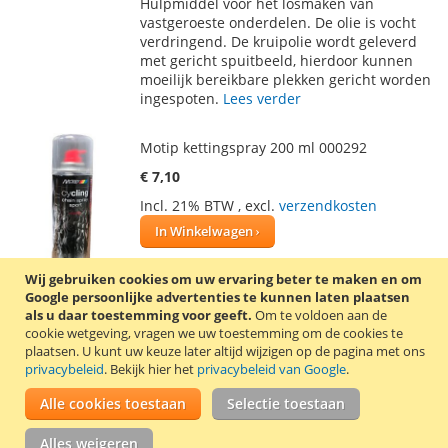
Hulpmiddel voor het losmaken van
AAN
TE
vastgeroeste onderdelen. De olie is vocht
verdringend. De kruipolie wordt geleverd
VERLANGLIJST
VERGELIJKEN
met gericht spuitbeeld, hierdoor kunnen
moeilijk bereikbare plekken gericht worden
ingespoten.
Lees verder
Motip kettingspray 200 ml 000292
€ 7,10
Incl. 21% BTW
,
excl.
verzendkosten
In Winkelwagen
VOEG
TOEVOEGEN
Wij gebruiken cookies om uw ervaring beter te maken en om
Google persoonlijke advertenties te kunnen laten plaatsen
TOE
OM
als u daar toestemming voor geeft.
Om te voldoen aan de
Vuilafstotende kettingspray voor het
cookie wetgeving, vragen we uw toestemming om de cookies te
AAN
TE
behandelen van kettingen en tandwielen.
plaatsen.
U kunt uw keuze later altijd wijzigen op de pagina met ons
Werkt ook bij zware belasting en
privacybeleid
. Bekijk hier het
privacybeleid van Google
.
VERLANGLIJST
VERGELIJKEN
vermindert de weerstand door zijn lage
wrijvingscoëfficiënt.
Lees verder
Alle cookies toestaan
Selectie toestaan
Motip kettingreiniger gel 400 ml 000275
Alles weigeren