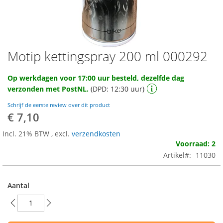
Motip kettingspray 200 ml 000292
Ga
naar
het
Op werkdagen voor 17:00 uur besteld, dezelfde dag
begin
verzonden met PostNL.
(DPD: 12:30 uur)
van
de
Schrijf de eerste review over dit product
afbeeldingen-
€ 7,10
gallerij
Incl. 21% BTW
,
excl.
verzendkosten
Voorraad: 2
Artikel
11030
Aantal