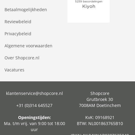
Betaalmogelijkheden
Reviewbeleid
Privacybeleid
Algemene voorwaarden
Over Shopcore.nl
Vacatures
klantenservice@shopcore.nl
Shopcore
Grutbroek 30
+31 (0)314 645527
7008AM Doetinchem
Openingstijden:
KvK: 09168921
Ma. t/m vrij. van 9:00 tot 18:00
BTW: NL001863765B10
uur