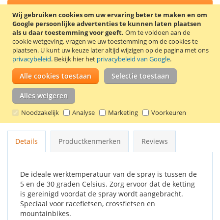
In Winkelwagen
Wij gebruiken cookies om uw ervaring beter te maken en om
Google persoonlijke advertenties te kunnen laten plaatsen
als u daar toestemming voor geeft.
Om te voldoen aan de
cookie wetgeving, vragen we uw toestemming om de cookies te
plaatsen.
U kunt uw keuze later altijd wijzigen op de pagina met ons
privacybeleid
. Bekijk hier het
privacybeleid van Google
.
VOEG TOE AAN VERLANGLIJST
Alle cookies toestaan
Selectie toestaan
TOEVOEGEN OM TE VERGELIJKEN
Alles weigeren
Vuilafstotende kettingspray voor het behandelen van
kettingen en tandwielen. Werkt ook bij zware belasting en
Noodzakelijk
Analyse
Marketing
Voorkeuren
vermindert de weerstand door zijn lage wrijvingscoëfficiënt.
Details
Productkenmerken
Reviews
De ideale werktemperatuur van de spray is tussen de
5 en de 30 graden Celsius. Zorg ervoor dat de ketting
is gereinigd voordat de spray wordt aangebracht.
Speciaal voor racefietsen, crossfietsen en
mountainbikes.