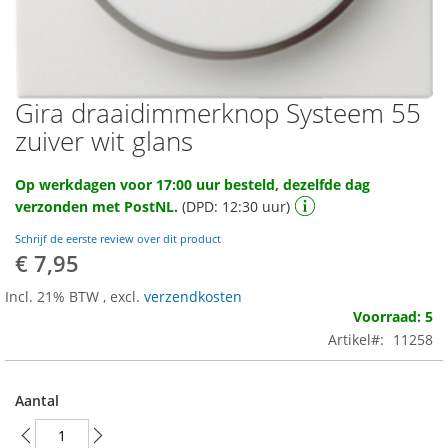
Gira draaidimmerknop Systeem 55
Ga
naar
zuiver wit glans
het
begin
Op werkdagen voor 17:00 uur besteld, dezelfde dag
van
verzonden met PostNL.
(DPD: 12:30 uur)
de
afbeeldingen-
Schrijf de eerste review over dit product
gallerij
€ 7,95
Incl. 21% BTW
,
excl.
verzendkosten
Voorraad: 5
Artikel
11258
Aantal