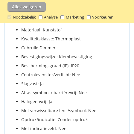
RAL-nummer: 9010
Alles weigeren
Serie: Systeem 55
Noodzakelijk
Analyse
Marketing
Voorkeuren
Uitvoering: Draaiknop
Materiaal: Kunststof
Kwaliteitsklasse: Thermoplast
Gebruik: Dimmer
Bevestigingswijze: Klembevestiging
Beschermingsgraad (IP): IP20
Controlevenster/verlicht: Nee
Slagvast: Ja
Aftastsymbool / barrièrevrij: Nee
Halogeenvrij: Ja
Met verwisselbare lens/symbool: Nee
Opdruk/indicatie: Zonder opdruk
Met indicatieveld: Nee