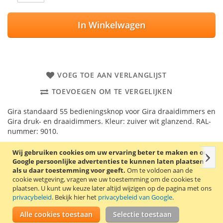
In Winkelwagen
VOEG TOE AAN VERLANGLIJST
TOEVOEGEN OM TE VERGELIJKEN
Gira standaard 55 bedieningsknop voor Gira draaidimmers en
Gira druk- en draaidimmers. Kleur: zuiver wit glanzend. RAL-
nummer: 9010.
Wij gebruiken cookies om uw ervaring beter te maken en om
Volg
Details
Productkenmerken
Reviews
Gerelate
Google persoonlijke advertenties te kunnen laten plaatsen
als u daar toestemming voor geeft.
Om te voldoen aan de
cookie wetgeving, vragen we uw toestemming om de cookies te
plaatsen.
U kunt uw keuze later altijd wijzigen op de pagina met ons
privacybeleid
. Bekijk hier het
privacybeleid van Google
.
Kleur: Wit
Uitvoering oppervlakte: Glanzend
Alle cookies toestaan
Selectie toestaan