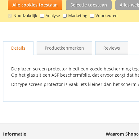
Alle cookies toestaan
Selectie toestaan
Alles we
Noodzakelijk
Analyse
Marketing
Voorkeuren
Ga
naar
Details
Productkenmerken
Reviews
het
begin
van
de
De glazen screen protector biedt een goede bescherming tege
afbeeldingen-
Op het glas zit een ASF beschermfolie, dat ervoor zorgt dat h
gallerij
Dit type screen protector is vaak iets kleiner dan het scherm 
Informatie
Waarom Shopco