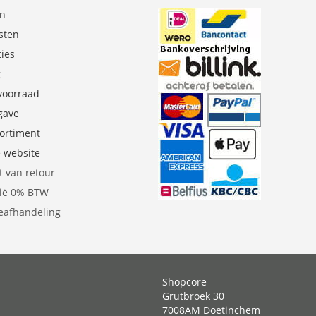
en
sten
ties
g
 voorraad
gave
sortiment
e website
t van retour
gië 0% BTW
eafhandeling
Shopcore
Grutbroek 30
7008AM Doetinchem