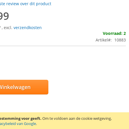
rste review over dit product
99
W
,
excl.
verzendkosten
Voorraad: 2
Artikel
10883
Winkelwagen
E AAN VERLANGLIJST
oestemming voor geeft.
Om te voldoen aan de cookie wetgeving,
EN OM TE VERGELIJKEN
vacybeleid van Google
.