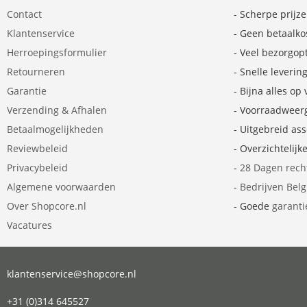
Contact
- Scherpe prijz
Klantenservice
- Geen betaalko
Herroepingsformulier
- Veel bezorgop
Retourneren
- Snelle leverin
Garantie
- Bijna alles op
Verzending & Afhalen
- Voorraadweer
Betaalmogelijkheden
- Uitgebreid as
Reviewbeleid
- Overzichtelijk
Privacybeleid
-
28 Dagen rech
Algemene voorwaarden
-
Bedrijven Bel
Over Shopcore.nl
- Goede
garanti
Vacatures
klantenservice@shopcore.nl
+31 (0)314 645527