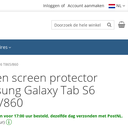
Inloggen
Account aanmaken
NL
Zoek
Wink
Zoek
ires
S6 T865/860
en screen protector
ung Galaxy Tab S6
/860
 voor 17:00 uur besteld, dezelfde dag verzonden met PostNL.
ur)