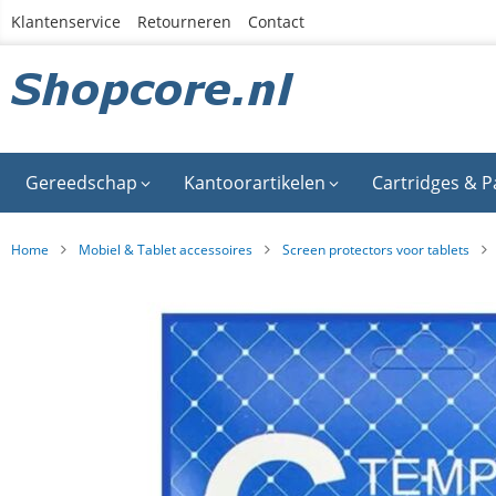
Ga
Klantenservice
Retourneren
Contact
naar
de
inhoud
Gereedschap
Kantoorartikelen
Cartridges & P
Home
Mobiel & Tablet accessoires
Screen protectors voor tablets
Ga
naar
het
einde
van
de
afbeeldingen-
gallerij