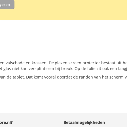
Screen protec
igeren
SM-T865 en S
schoonmaakdo
n valschade en krassen. De glazen screen protector bestaat uit h
et glas niet kan versplinteren bij breuk. Op de folie zit ook een la
van de tablet. Dat komt vooral doordat de randen van het scherm vaa
re.nl?
Betaalmogelijkheden