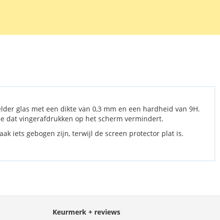
tor van gehard glas voor de Samsung Galaxy Tab S6 10.5 (2019)
M-T860. De screen protector wordt geleverd met 2
ekjes, waarmee het scherm eerst schoongemaakt kan worden.
elder glas met een dikte van 0,3 mm en een hardheid van 9H.
agje dat vingerafdrukken op het scherm vermindert.
k iets gebogen zijn, terwijl de screen protector plat is.
Keurmerk + reviews