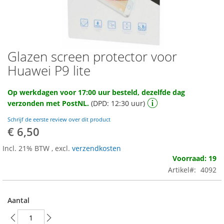
Glazen screen protector voor
Ga
naar
Huawei P9 lite
het
begin
Op werkdagen voor 17:00 uur besteld, dezelfde dag
van
verzonden met PostNL.
(DPD: 12:30 uur)
de
afbeeldingen-
Schrijf de eerste review over dit product
gallerij
€ 6,50
Incl. 21% BTW
,
excl.
verzendkosten
Voorraad: 19
Artikel
4092
Aantal