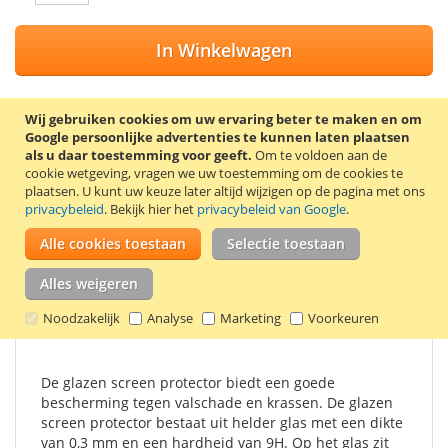
In Winkelwagen
Wij gebruiken cookies om uw ervaring beter te maken en om
Google persoonlijke advertenties te kunnen laten plaatsen
VOEG TOE AAN VERLANGLIJST
als u daar toestemming voor geeft.
Om te voldoen aan de
cookie wetgeving, vragen we uw toestemming om de cookies te
TOEVOEGEN OM TE VERGELIJKEN
plaatsen.
U kunt uw keuze later altijd wijzigen op de pagina met ons
privacybeleid
. Bekijk hier het
privacybeleid van Google
.
Screen protector van gehard glas voor de Huawei P9 lite. De
screen protector wordt geleverd met 2 schoonmaakdoekjes,
Alle cookies toestaan
Selectie toestaan
waarmee het scherm eerst schoongemaakt kan worden.
Alles weigeren
Details
Productkenmerken
Reviews
Noodzakelijk
Analyse
Marketing
Voorkeuren
De glazen screen protector biedt een goede
bescherming tegen valschade en krassen. De glazen
screen protector bestaat uit helder glas met een dikte
van 0,3 mm en een hardheid van 9H. Op het glas zit