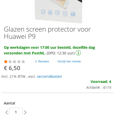
Glazen screen protector voor
Ga
naar
Huawei P9
het
begin
Op werkdagen voor 17:00 uur besteld, dezelfde dag
van
verzonden met PostNL.
(DPD: 12:30 uur)
de
afbeeldingen-
Waardering:
2
Reviews
Schrijf een review
gallerij
20
100
% of
€ 6,50
Incl. 21% BTW
,
excl.
verzendkosten
Voorraad: 4
Artikel
4119
Aantal