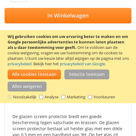
In Winkelwagen
Wij gebruiken cookies om uw ervaring beter te maken en om
Google persoonlijke advertenties te kunnen laten plaatsen
VOEG TOE AAN VERLANGLIJST
als u daar toestemming voor geeft.
Om te voldoen aan de
cookie wetgeving, vragen we uw toestemming om de cookies te
TOEVOEGEN OM TE VERGELIJKEN
plaatsen.
U kunt uw keuze later altijd wijzigen op de pagina met ons
privacybeleid
. Bekijk hier het
privacybeleid van Google
.
Screen protector van gehard glas voor de Huawei P9. De
Alle cookies toestaan
Selectie toestaan
screen protector wordt geleverd met 2 schoonmaakdoekjes,
waarmee het scherm eerst schoongemaakt kan worden.
Alles weigeren
Details
Productkenmerken
Reviews
2
Noodzakelijk
Analyse
Marketing
Voorkeuren
De glazen screen protector biedt een goede
bescherming tegen valschade en krassen. De glazen
screen protector bestaat uit helder glas met een dikte
van 0,3 mm en een hardheid van 9H. Op het glas zit