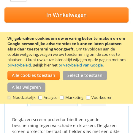
In Winkelwagen
Wij gebruiken cookies om uw ervaring beter te maken en om
Google persoonlijke advertenties te kunnen laten plaatsen
VOEG TOE AAN VERLANGLIJST
als u daar toestemming voor geeft.
Om te voldoen aan de
cookie wetgeving, vragen we uw toestemming om de cookies te
TOEVOEGEN OM TE VERGELIJKEN
plaatsen.
U kunt uw keuze later altijd wijzigen op de pagina met ons
privacybeleid
. Bekijk hier het
privacybeleid van Google
.
Glazen screen protector voor de Apple iPad 10.2 inch (2019).
De screen protector wordt geleverd met 2
Alle cookies toestaan
Selectie toestaan
schoonmaakdoekjes, waarmee het scherm eerst
schoongemaakt kan worden.
Alles weigeren
Noodzakelijk
Analyse
Marketing
Voorkeuren
Details
Productkenmerken
Reviews
De glazen screen protector biedt een goede
bescherming tegen valschade en krassen. De glazen
screen protector bestaat uit helder glas met een dikte