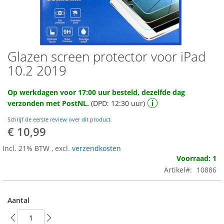
Glazen screen protector voor iPad
Ga
naar
10.2 2019
het
begin
Op werkdagen voor 17:00 uur besteld, dezelfde dag
van
verzonden met PostNL.
(DPD: 12:30 uur)
de
afbeeldingen-
Schrijf de eerste review over dit product
gallerij
€ 10,99
Incl. 21% BTW
,
excl.
verzendkosten
Voorraad: 1
Artikel
10886
Aantal