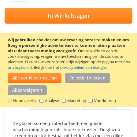
In Winkelwagen
Wij gebruiken cookies om uw ervaring beter te maken en om
Google persoonlijke advertenties te kunnen laten plaatsen
VOEG TOE AAN VERLANGLIJST
als u daar toestemming voor geeft.
Om te voldoen aan de
cookie wetgeving, vragen we uw toestemming om de cookies te
TOEVOEGEN OM TE VERGELIJKEN
plaatsen.
U kunt uw keuze later altijd wijzigen op de pagina met ons
privacybeleid
. Bekijk hier het
privacybeleid van Google
.
Screen protector van gehard glas voor de Apple iPad Air en
iPad Air 2. De screen protector wordt geleverd met 2
Alle cookies toestaan
Selectie toestaan
schoonmaakdoekjes, waarmee het scherm eerst
schoongemaakt kan worden.
Alles weigeren
Noodzakelijk
Analyse
Marketing
Voorkeuren
Details
Productkenmerken
Reviews
1
De glazen screen protector biedt een goede
bescherming tegen valschade en krassen. De glazen
screen protector bestaat uit helder glas met een dikte