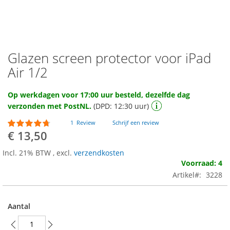
Glazen screen protector voor iPad
Ga
naar
Air 1/2
het
begin
Op werkdagen voor 17:00 uur besteld, dezelfde dag
van
verzonden met PostNL.
(DPD: 12:30 uur)
de
afbeeldingen-
Waardering:
1
Review
Schrijf een review
gallerij
90
100
% of
€ 13,50
Incl. 21% BTW
,
excl.
verzendkosten
Voorraad: 4
Artikel
3228
Aantal