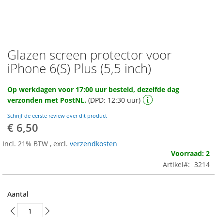
Glazen screen protector voor
Ga
naar
iPhone 6(S) Plus (5,5 inch)
het
begin
Op werkdagen voor 17:00 uur besteld, dezelfde dag
van
verzonden met PostNL.
(DPD: 12:30 uur)
de
afbeeldingen-
Schrijf de eerste review over dit product
gallerij
€ 6,50
Incl. 21% BTW
,
excl.
verzendkosten
Voorraad: 2
Artikel
3214
Aantal