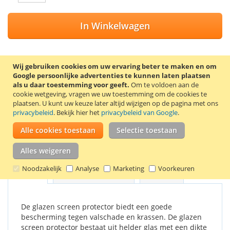
In Winkelwagen
Wij gebruiken cookies om uw ervaring beter te maken en om
Google persoonlijke advertenties te kunnen laten plaatsen
VOEG TOE AAN VERLANGLIJST
als u daar toestemming voor geeft.
Om te voldoen aan de
cookie wetgeving, vragen we uw toestemming om de cookies te
TOEVOEGEN OM TE VERGELIJKEN
plaatsen.
U kunt uw keuze later altijd wijzigen op de pagina met ons
privacybeleid
. Bekijk hier het
privacybeleid van Google
.
Screen protector van gehard glas voor de Apple iPhone 6 Plus
en 6S Plus (5,5 inch). De screen protector wordt geleverd met
Alle cookies toestaan
Selectie toestaan
2 schoonmaakdoekjes, waarmee het scherm eerst
schoongemaakt kan worden.
Alles weigeren
Noodzakelijk
Analyse
Marketing
Voorkeuren
Details
Productkenmerken
Reviews
De glazen screen protector biedt een goede
bescherming tegen valschade en krassen. De glazen
screen protector bestaat uit helder glas met een dikte