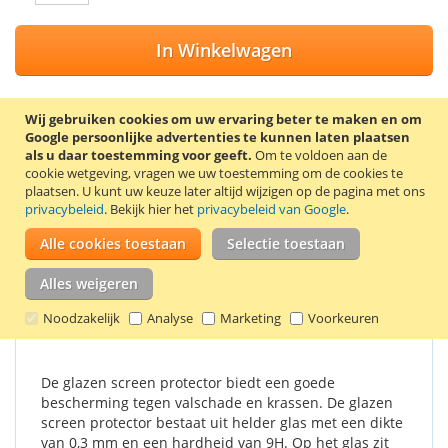
In Winkelwagen
Wij gebruiken cookies om uw ervaring beter te maken en om
Google persoonlijke advertenties te kunnen laten plaatsen
VOEG TOE AAN VERLANGLIJST
als u daar toestemming voor geeft.
Om te voldoen aan de
cookie wetgeving, vragen we uw toestemming om de cookies te
TOEVOEGEN OM TE VERGELIJKEN
plaatsen.
U kunt uw keuze later altijd wijzigen op de pagina met ons
privacybeleid
. Bekijk hier het
privacybeleid van Google
.
Screen protector van gehard glas voor de LG Q6. De screen
protector wordt geleverd met 2 schoonmaakdoekjes, waarmee
Alle cookies toestaan
Selectie toestaan
het scherm eerst schoongemaakt kan worden.
Alles weigeren
Details
Productkenmerken
Reviews
Noodzakelijk
Analyse
Marketing
Voorkeuren
De glazen screen protector biedt een goede
bescherming tegen valschade en krassen. De glazen
screen protector bestaat uit helder glas met een dikte
van 0,3 mm en een hardheid van 9H. Op het glas zit