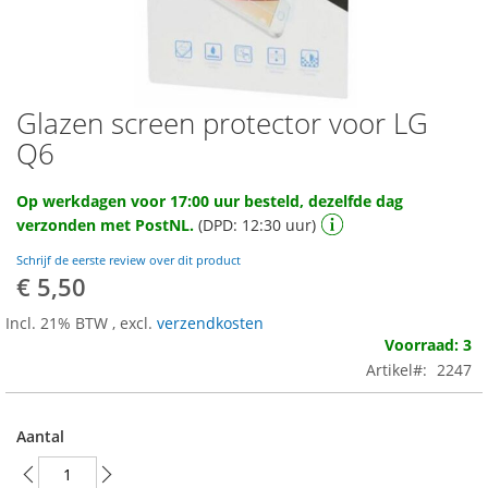
Glazen screen protector voor LG
Ga
naar
Q6
het
begin
Op werkdagen voor 17:00 uur besteld, dezelfde dag
van
verzonden met PostNL.
(DPD: 12:30 uur)
de
afbeeldingen-
Schrijf de eerste review over dit product
gallerij
€ 5,50
Incl. 21% BTW
,
excl.
verzendkosten
Voorraad: 3
Artikel
2247
Aantal