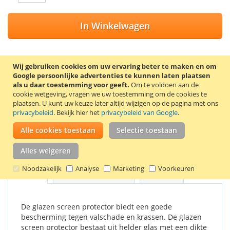
In Winkelwagen
Wij gebruiken cookies om uw ervaring beter te maken en om
Google persoonlijke advertenties te kunnen laten plaatsen
VOEG TOE AAN VERLANGLIJST
als u daar toestemming voor geeft.
Om te voldoen aan de
cookie wetgeving, vragen we uw toestemming om de cookies te
TOEVOEGEN OM TE VERGELIJKEN
plaatsen.
U kunt uw keuze later altijd wijzigen op de pagina met ons
privacybeleid
. Bekijk hier het
privacybeleid van Google
.
Screen protector van gehard glas voor de Motorola Moto G5
Plus. De screen protector wordt geleverd met 2
Alle cookies toestaan
Selectie toestaan
schoonmaakdoekjes, waarmee het scherm eerst
schoongemaakt kan worden.
Alles weigeren
Noodzakelijk
Analyse
Marketing
Voorkeuren
Details
Productkenmerken
Reviews
De glazen screen protector biedt een goede
bescherming tegen valschade en krassen. De glazen
screen protector bestaat uit helder glas met een dikte