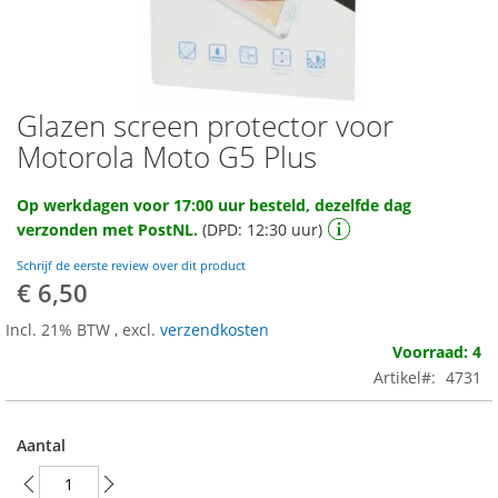
Glazen screen protector voor
Ga
naar
Motorola Moto G5 Plus
het
begin
Op werkdagen voor 17:00 uur besteld, dezelfde dag
van
verzonden met PostNL.
(DPD: 12:30 uur)
de
afbeeldingen-
Schrijf de eerste review over dit product
gallerij
€ 6,50
Incl. 21% BTW
,
excl.
verzendkosten
Voorraad: 4
Artikel
4731
Aantal