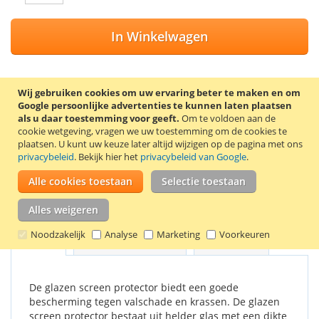
In Winkelwagen
Wij gebruiken cookies om uw ervaring beter te maken en om
Google persoonlijke advertenties te kunnen laten plaatsen
VOEG TOE AAN VERLANGLIJST
als u daar toestemming voor geeft.
Om te voldoen aan de
cookie wetgeving, vragen we uw toestemming om de cookies te
TOEVOEGEN OM TE VERGELIJKEN
plaatsen.
U kunt uw keuze later altijd wijzigen op de pagina met ons
privacybeleid
. Bekijk hier het
privacybeleid van Google
.
Screen protector van gehard glas voor de Samsung Galaxy A5
(2016). De screen protector wordt geleverd met 2
Alle cookies toestaan
Selectie toestaan
schoonmaakdoekjes, waarmee het scherm eerst
schoongemaakt kan worden.
Alles weigeren
Noodzakelijk
Analyse
Marketing
Voorkeuren
Details
Productkenmerken
Reviews
1
De glazen screen protector biedt een goede
bescherming tegen valschade en krassen. De glazen
screen protector bestaat uit helder glas met een dikte