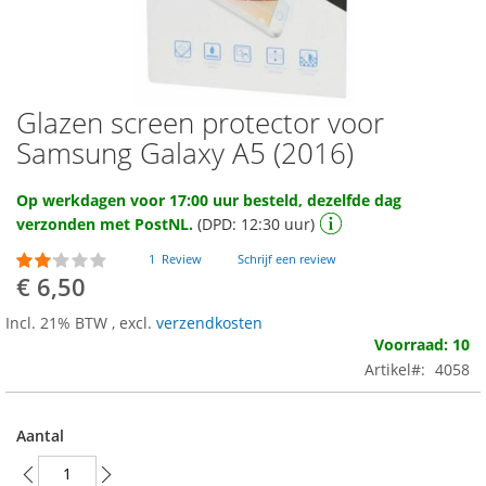
Glazen screen protector voor
Ga
naar
Samsung Galaxy A5 (2016)
het
begin
Op werkdagen voor 17:00 uur besteld, dezelfde dag
van
verzonden met PostNL.
(DPD: 12:30 uur)
de
afbeeldingen-
Waardering:
1
Review
Schrijf een review
gallerij
40
100
% of
€ 6,50
Incl. 21% BTW
,
excl.
verzendkosten
Voorraad: 10
Artikel
4058
Aantal